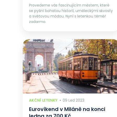
Provedeme vás fascinujícím městem, které
se pyšní bohatou historií, uměleckými skvosty
a světovou módou. Nyní s letenkou téměř
zadarmo.
AKČNÍ LETENKY
09 Led 2023
Eurovíkend v Miláně na konci
ledna za 700 Kč