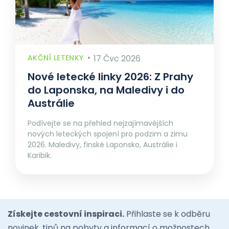
AKČNÍ LETENKY
17 Čvc 2026
Nové letecké linky 2026: Z Prahy
do Laponska, na Maledivy i do
Austrálie
Podívejte se na přehled nejzajímavějších
nových leteckých spojení pro podzim a zimu
2026. Maledivy, finské Laponsko, Austrálie i
Karibik.
Získejte cestovní inspiraci.
Přihlaste se k odběru
novinek, tipů na pobyty a informací o možnostech