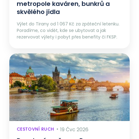
metropole kaváren, bunkrů a
skvělého jídla
Výlet do Tirany od 1 067 Kč za zpáteční letenku.
Poradíme, co vidět, kde se ubytovat a jak
rezervovat výlety i pobyt přes benefity či FKSP.
CESTOVNÍ RUCH
19 Čvc 2026