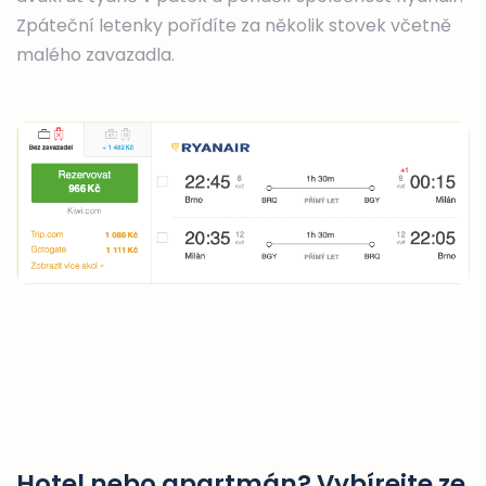
Zpáteční letenky pořídíte za několik stovek včetně
malého zavazadla.
Hotel nebo apartmán? Vybírejte ze