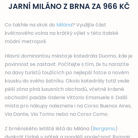
JARNÍ MILÁNO Z BRNA ZA 966 KČ
Co takhle na skok do
Milána
? Využijte část
květnového volna na krátký výlet v této italské
módní metropoli.
Hlavní dominantou města je katedrála Duomo, kde je
povinnost se zastavit. Počítejte s tím, že tu narazíte
na davy turistů toužících po nejlepší fotce a novém
kousku do svého šatníku. Okolo katedrály totiž vede
pěší zóna plná luxusních obchodů, včetně krásné
obchodní pasáže Galerie Vittorio Emanuele II. Další
místa pro nákupy naleznete i na Corso Buenos Aires,
Via Dante, Via Torino nebo na Corso Como.
Z brněnského letiště létá do Milána (
Bergamo
)
dvakrát týdně v pátek a pondělí společnost Ryanair.