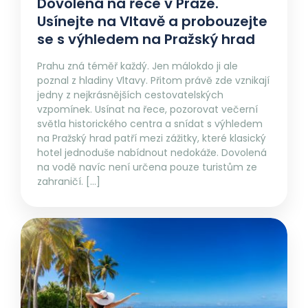
Dovolená na řece v Praze.
Usínejte na Vltavě a probouzejte
se s výhledem na Pražský hrad
Prahu zná téměř každý. Jen málokdo ji ale
poznal z hladiny Vltavy. Přitom právě zde vznikají
jedny z nejkrásnějších cestovatelských
vzpomínek. Usínat na řece, pozorovat večerní
světla historického centra a snídat s výhledem
na Pražský hrad patří mezi zážitky, které klasický
hotel jednoduše nabídnout nedokáže. Dovolená
na vodě navíc není určena pouze turistům ze
zahraničí. […]