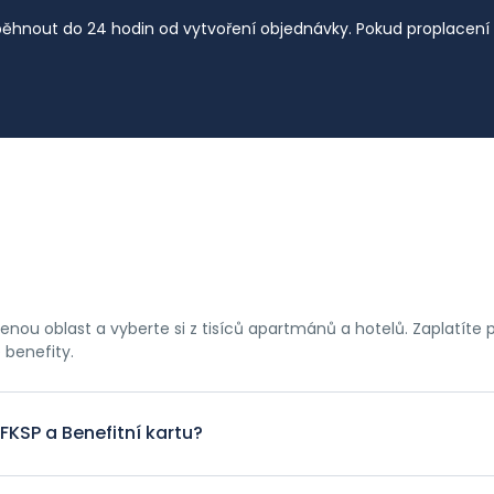
běhnout do 24 hodin od vytvoření objednávky. Pokud proplacení 
nou oblast a vyberte si z tisíců apartmánů a hotelů. Zaplatíte
benefity.
KSP a Benefitní kartu?
e ze strany poskytovatele ubytování Vám zašleme fakturu sníž