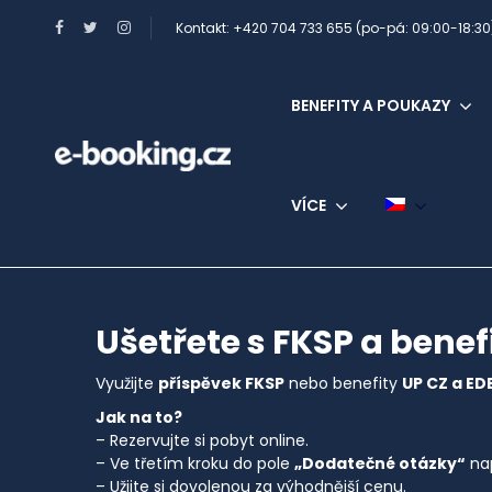
Kontakt: +420 704 733 655 (po-pá: 09:00-18:30
BENEFITY A POUKAZY
VÍCE
Ušetřete s FKSP a benef
Využijte
příspěvek FKSP
nebo benefity
UP CZ a E
Jak na to?
– Rezervujte si pobyt online.
– Ve třetím kroku do pole
„Dodatečné otázky“
nap
– Užijte si dovolenou za výhodnější cenu.