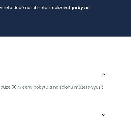
v této době nestihnete zrealizovat
pobyt si
 pouze 50 % ceny pobytu a na zálohu můžete využít
enou o příspěvek FKSP, hodnotu Dárkového poukazu