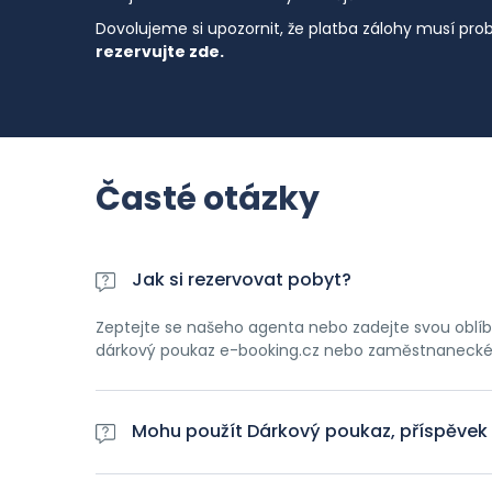
Dovolujeme si upozornit, že platba zálohy musí pro
rezervujte zde
.
Časté otázky
Jak si rezervovat pobyt?
Zeptejte se našeho agenta nebo zadejte svou oblíbe
dárkový poukaz e-booking.cz nebo zaměstnanecké 
Mohu použít Dárkový poukaz, příspěvek F
Ano můžete. Po dokončení a po potvrzení rezervac