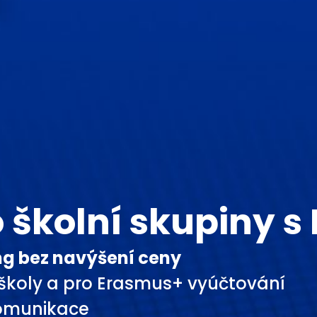
 školní skupiny 
ng bez navýšení ceny
 školy a pro Erasmus+ vyúčtování
komunikace