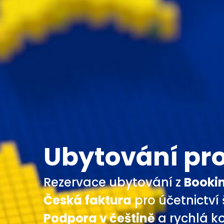
Ubytování pro
Rezervace ubytování z
Booki
Česká faktura
pro účetnictví
Podpora v češtině
a rychlá 