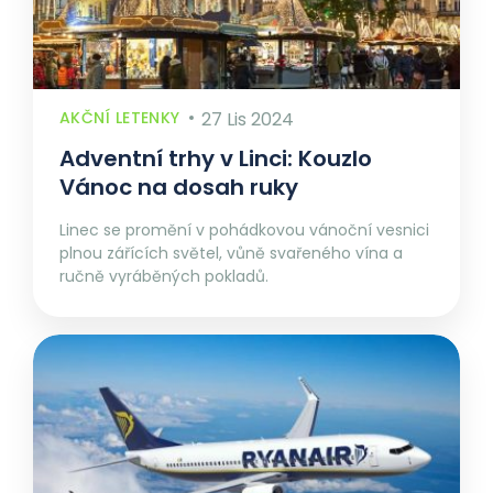
AKČNÍ LETENKY
27 Lis 2024
Adventní trhy v Linci: Kouzlo
Vánoc na dosah ruky
Linec se promění v pohádkovou vánoční vesnici
plnou zářících světel, vůně svařeného vína a
ručně vyráběných pokladů.