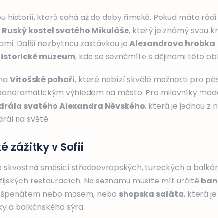
u historií, která sahá až do doby římské. Pokud máte rádi 
t
Ruský kostel svatého Mikuláše
, který je známý svou k
mi. Další nezbytnou zastávkou je
Alexandrova hrobka
historické muzeum
, kde se seznámíte s dějinami této obl
 na
Vitošské pohoří
, které nabízí skvělé možnosti pro pěš
s panoramatickým výhledem na město. Pro milovníky moder
drála svatého Alexandra Něvského
, která je jednou z 
rál na světě.
zážitky v Sofii
e skvostná směsicí středoevropských, tureckých a balkáns
ofijských restauracích. Na seznamu musíte mít určitě
ban
m, špenátem nebo masem, nebo
shopska saláta
, která j
iky a balkánského sýra.