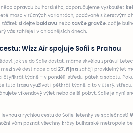
t něco opravdu bulharského, doporučujeme vyzkoušet
ke
mleté maso v různých variantách, podávané s čerstvým c
zážitek si dejte
baklavu
nebo
tavče gravče
, což je bul
erý vás zahřeje i v chladnějších dnech.
cestu: Wizz Air spojuje Sofii s Prahou
vědaví, jak se do Sofie dostat, máme skvělou zprávu! Let
i mezi své destinace a od
27. října
zahájí pravidelný let m
ci čtyřikrát týdně – v pondělí, středu, pátek a sobotu. Pok
 tuto trasu využívat i pětkrát týdně, a to v úterý, středu,
plánujete víkendový výlet nebo delší pobyt, Sofie je nyní 
 levnou a rychlou cestu do Sofie, letenky se společností
W
ožní vám poznat všechny krásy bulharské metropole bez