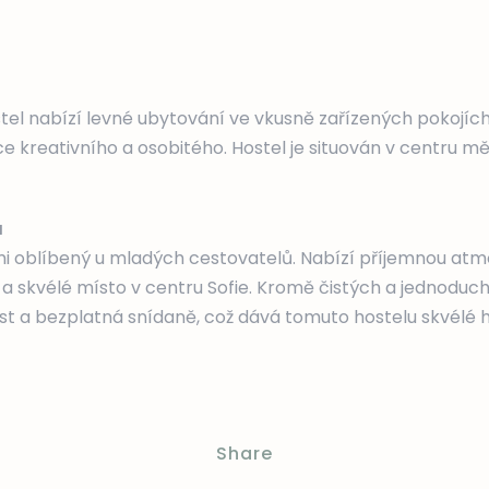
el nabízí levné ubytování ve vkusně zařízených pokojích. 
íce kreativního a osobitého. Hostel je situován v centru mě
a
lmi oblíbený u mladých cestovatelů. Nabízí příjemnou at
 skvélé místo v centru Sofie. Kromě čistých a jednoduchý
t a bezplatná snídaně, což dává tomuto hostelu skvélé 
Share