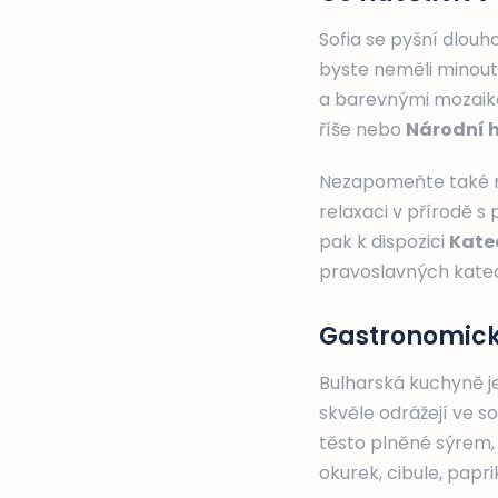
Sofia se pyšní dlouho
byste neměli minou
a barevnými mozaika
říše nebo
Národní 
Nezapomeňte také
relaxaci v přírodě 
pak k dispozici
Kate
pravoslavných kated
Gastronomické 
Bulharská kuchyně j
skvěle odrážejí ve s
těsto plněné sýre
okurek, cibule, papr