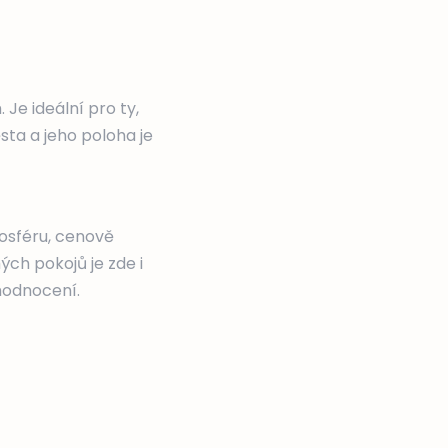
Je ideální pro ty,
sta a jeho poloha je
mosféru, cenově
ch pokojů je zde i
hodnocení.