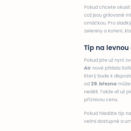
Pokud chcete okusi
což jsou grilované 
omáčkou. Pro sladký 
zeleniny a koření, kt
Tip na levnou 
Pokud jste už nyní z
Air
nově přidala Sofi
který bude k dispozi
od
29. března
můžete
neděli. Takže ať už 
příznivou cenu.
Pokud hledáte tip na
velmi dostupné a um