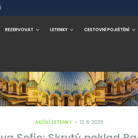
)
REZERVOVAT
LETENKY
CESTOVNÍ POJIŠTĚNÍ
AKČNÍ LETENKY
12. 8. 2025
va Sofie: Skrytý poklad Ba