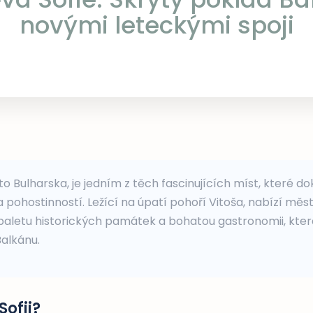
novými leteckými spoji
to Bulharska, je jedním z těch fascinujících míst, které do
u a pohostinností. Ležící na úpatí pohoří Vitoša, nabízí mě
 paletu historických památek a bohatou gastronomii, kte
alkánu.
Sofii?