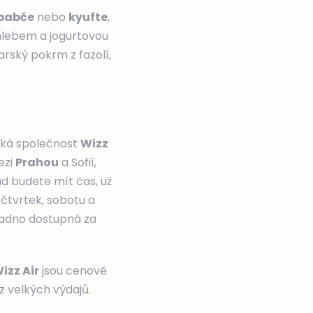
babče
nebo
kyufte
,
hlebem a jogurtovou
harský pokrm z fazolí,
ecká společnost
Wizz
ezi
Prahou
a Sofií,
ud budete mít čas, už
 čtvrtek, sobotu a
snadno dostupná za
izz Air
jsou cenově
 velkých výdajů.