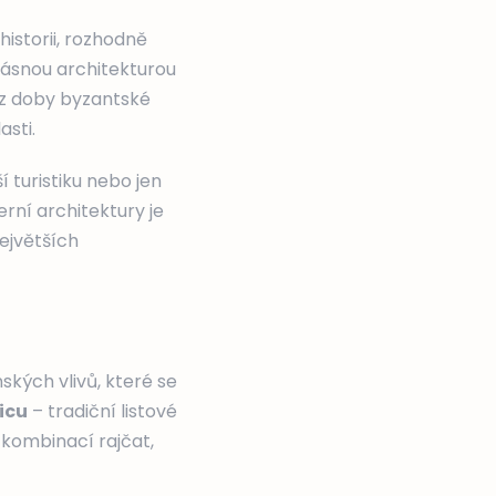
historii, rozhodně
rásnou architekturou
z doby byzantské
asti.
í turistiku nebo jen
ní architektury je
největších
kých vlivů, které se
icu
– tradiční listové
e kombinací rajčat,