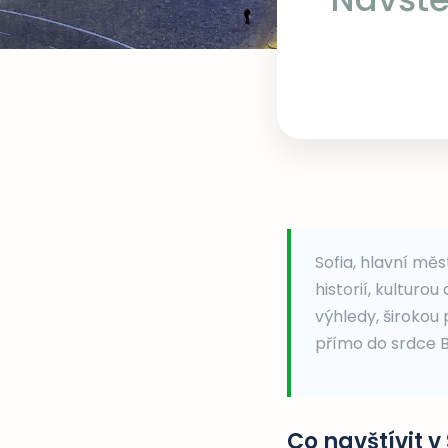
Sofia, hlavní měs
historií, kulturo
výhledy, širokou
přímo do srdce B
Co navštívit v 