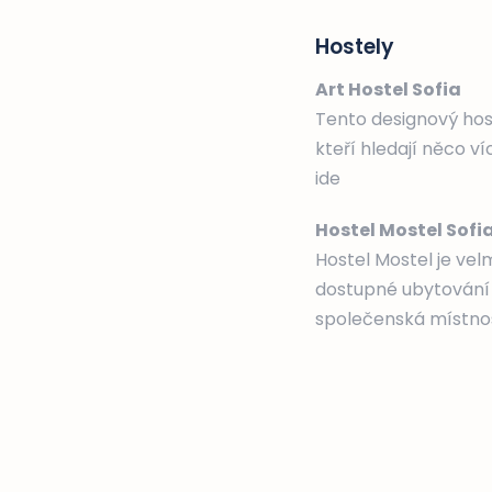
Hostely
Art Hostel Sofia
Tento designový host
kteří hledají něco v
ide
Hostel Mostel Sofi
Hostel Mostel je ve
dostupné ubytování a
společenská místnos