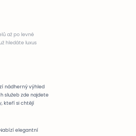
elů až po levné
už hledáte luxus
zí nádherný výhled
ch služeb zde najdete
 kteří si chtějí
Nabízí elegantní