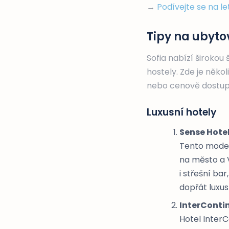
→
Podívejte se na l
Tipy na ubytov
Sofia nabízí širokou
hostely. Zde je někol
nebo cenově dostup
Luxusní hotely
Sense Hotel
Tento moder
na město a V
i střešní bar
dopřát luxus
InterContin
Hotel InterC