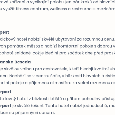
kové zařízení a vynikající polohu, jen pár kroků od hlavní
využít fitness centrum, wellness a restauraci s mezináro
pest
dičkový hotel nabízí skvélé ubytování za rozumnou cenu.
kých památek města a nabízí komfortní pokoje s dobrou 
 bohaté snídaně, což je ideální pro začátek dne před pro
yanska Beseda
je skvělou volbou pro cestovatele, kteří hledají kvalitní u
cenu. Nachází se v centru Sofie, v blízkosti hlavních turist
ortní pokoje a příjemnou atmosféru za velmi rozumnou c
irport
e levný hotel v blízkosti letiště a přitom pohodlný příst
irport
je skvélé řešení. Tento hotel nabízí jednoduché, m
žbami a příjemnými cenami.