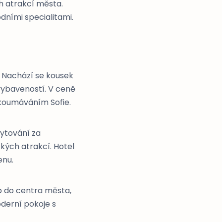
ch atrakcí města.
dními specialitami.
 Nachází se kousek
vybaveností. V ceně
zkoumáváním Sofie.
bytování za
ických atrakcí. Hotel
enu.
up do centra města,
oderní pokoje s