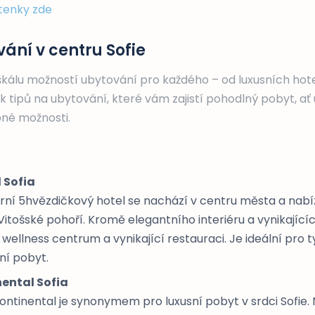
etenky zde
ání v centru Sofie
 škálu možností ubytování pro každého – od luxusních hot
ik tipů na ubytování, které vám zajistí pohodlný pobyt, ať 
né možnosti.
 Sofia
ní 5hvězdičkový hotel se nachází v centru města a nabí
itošské pohoří. Kromě elegantního interiéru a vynikající
, wellness centrum a vynikající restauraci. Je ideální pro ty,
ní pobyt.
ental Sofia
ontinental je synonymem pro luxusní pobyt v srdci Sofie. 