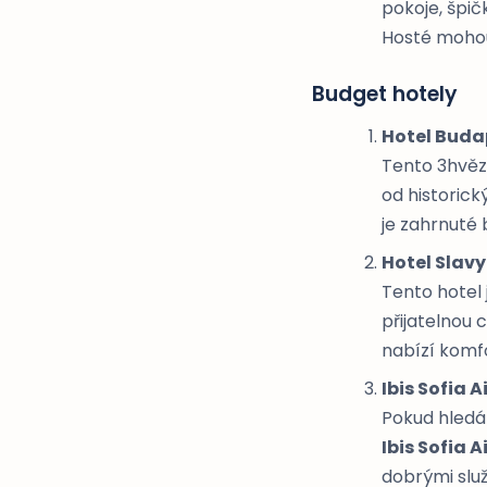
pokoje, špič
Hosté mohou 
Budget hotely
Hotel Buda
Tento 3hvěz
od historic
je zahrnuté
Hotel Slav
Tento hotel 
přijatelnou 
nabízí komf
Ibis Sofia A
Pokud hledát
Ibis Sofia A
dobrými slu