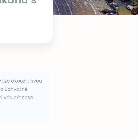
káže okouzlit svou
sto úchvatné
rá vás přenese