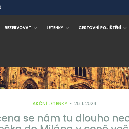
)
REZERVOVAT
LETENKY
CESTOVNÍ POJIŠTĚNÍ
AKČNÍ LETENKY
26. 1. 2024
cena se nám tu dlouho neo
ečka do Milána v ceně več