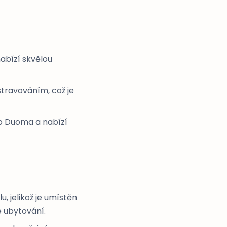
abízí skvělou
stravováním, což je
ko Duoma a nabízí
u, jelikož je umístěn
é ubytování.