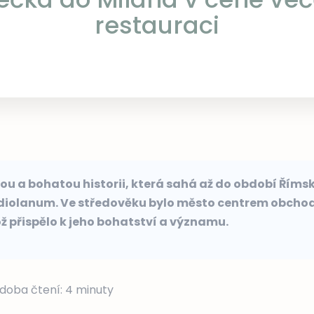
restauraci
u a bohatou historii, která sahá až do období Římské
iolanum. Ve středověku bylo město centrem obcho
ož přispělo k jeho bohatství a významu.
doba čtení:
4
minuty