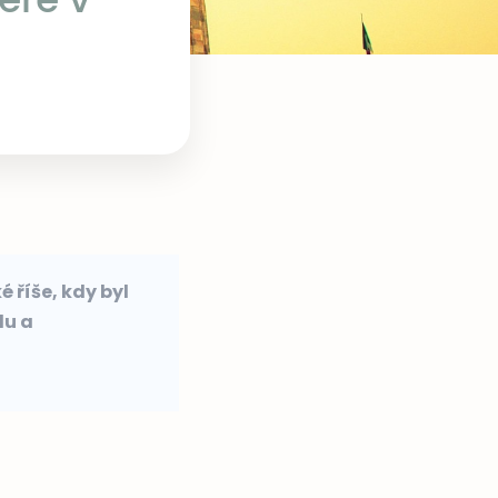
 říše, kdy byl
du a