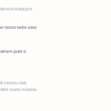
dičních italských
ho rizota nebo osso
výběrem past a
jší cestou vlak
tiště Linate můžete