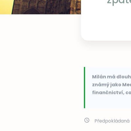
Milán má dlouho
známý jako Med
finančnictví, c
Předpokládaná 