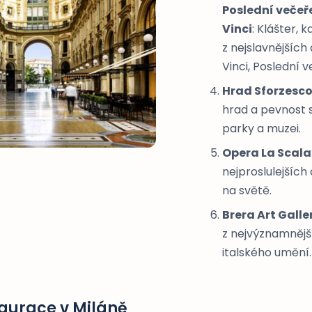
Poslední večeř
Vinci
: Klášter, 
z nejslavnějších
Vinci, Poslední v
Hrad Sforzesc
hrad a pevnost 
parky a muzei.
Opera La Scala
nejproslulejších
na světě.
Brera Art Galle
z nejvýznamnějš
italského umění.
aurace v Miláně