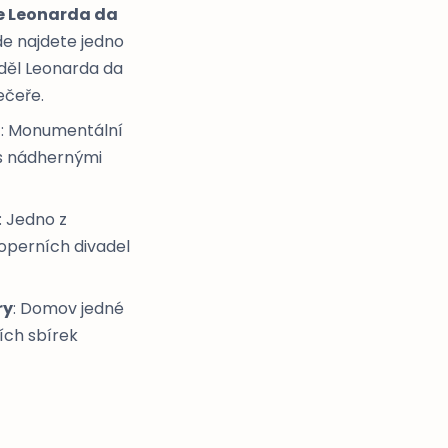
e Leonarda da
kde najdete jedno
 děl Leonarda da
ečeře.
o
: Monumentální
s nádhernými
: Jedno z
 operních divadel
ry
: Domov jedné
ích sbírek