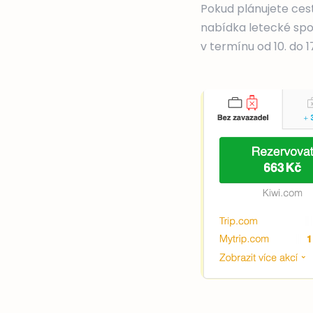
Pokud plánujete ce
nabídka letecké spo
v termínu od 10. do 17