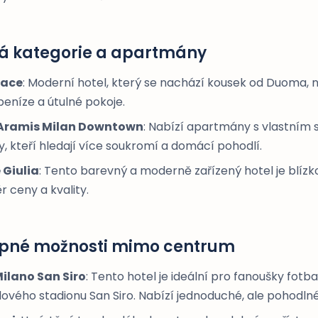
vá kategorie a apartmány
lace
: Moderní hotel, který se nachází kousek od Duoma, n
eníze a útulné pokoje.
Aramis Milan Downtown
: Nabízí apartmány s vlastním 
ty, kteří hledají více soukromí a domácí pohodlí.
Giulia
: Tento barevný a moderně zařízený hotel je blíz
 ceny a kvality.
pné možnosti mimo centrum
ilano San Siro
: Tento hotel je ideální pro fanoušky fotbal
lového stadionu San Siro. Nabízí jednoduché, ale pohodln