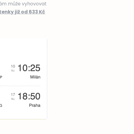
 vám může vyhovovat
enky již od 633 Kč