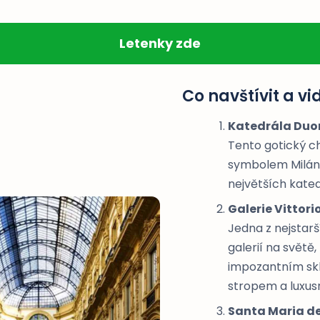
Letenky zde
Co navštívit a vi
Katedrála Duo
Tento gotický c
symbolem Milána
největších kated
Galerie Vittori
Jedna z nejstar
galerií na svět
impozantním s
stropem a luxus
Santa Maria de