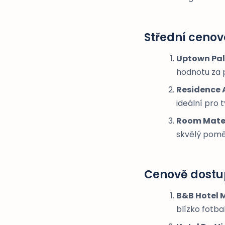
Střední ceno
Uptown Pa
hodnotu za p
Residence 
ideální pro 
Room Mate 
skvělý poměr
Cenově dostu
B&B Hotel M
blízko fotba