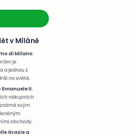
dět v Miláně
mo di Milano
:
hrám je
 a jednou z
rál na světě.
o Emanuele II
:
ších nákupních
ě, známá svým
kleněným
ními obchody.
lle Grazie a