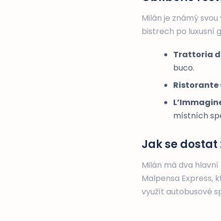
Milán je známý svou 
bistrech po luxusní
Trattoria 
buco.
Ristorante 
L’Immagine
místních spe
Jak se dostat 
Milán má dva hlavní l
Malpensa Express, kt
využít autobusové spo