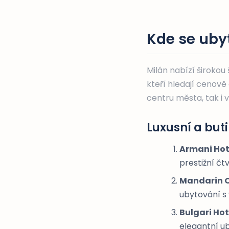
Kde se uby
Milán nabízí širokou
kteří hledají cenově
centru města, tak i 
Luxusní a buti
Armani Hot
prestižní čt
Mandarin O
ubytování s 
Bulgari Hot
elegantní ub