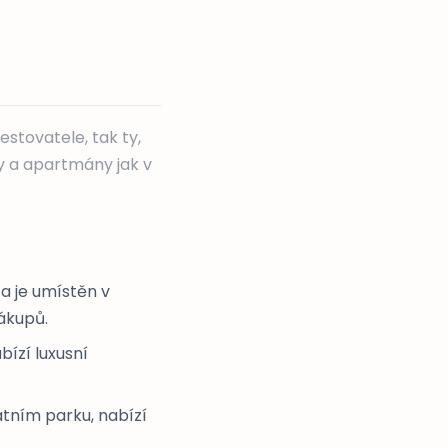
estovatele, tak ty,
ly a apartmány jak v
a je umístěn v
nákupů.
bízí luxusní
átním parku, nabízí