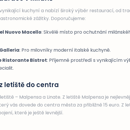
vynikající kuchyní a nabízí široký výběr restaurací, od tra
 gastronomické zážitky. Doporučujeme:
del Nuovo Macello
: Skvělé místo pro ochutnání milánské
Galleria
: Pro milovníky moderní italské kuchyně.
 Ristorante Bistrot
: Příjemné prostředí s vynikajícím 
cialit.
z letiště do centra
etiště – Malpensa a Linate. Z letiště Malpensa je nejlevně
erý vás dovede do centra města za přibližně 15 euro. Z le
jení, které je ještě levnější.