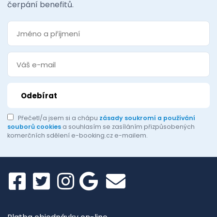
čerpání benefitů.
Přečetl/a jsem si a chápu
zásady soukromí a používání
souborů cookies
a souhlasím se zasíláním přizpůsobených
komerčních sdělení e-booking.cz e-mailem.