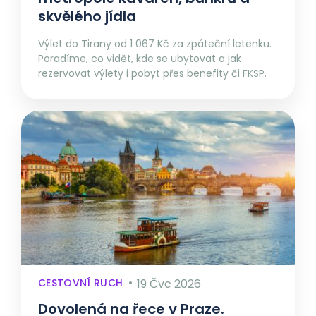
skvělého jídla
Výlet do Tirany od 1 067 Kč za zpáteční letenku.
Poradíme, co vidět, kde se ubytovat a jak
rezervovat výlety i pobyt přes benefity či FKSP.
CESTOVNÍ RUCH
19 Čvc 2026
Dovolená na řece v Praze.