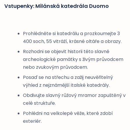
Vstupenky: Milánská katedrála Duomo
Prohlédněte si katedrálu a prozkoumejte 3
400 soch, 55 vitráží, krásné oltáře a obrazy.
Rozhodni se objevit historii této slavné
archeologické památky s živým průvodcem
nebo zvukovým průvodcem.
Posaď se na střechu a zažij neuvěřitelný
výhled z nejznámější italské katedrály.
Obdivujte slavný růžový mramor zapuštěný v
celé struktuře.
Pohlédni na velkolepé věže, které zdobí
exteriér.