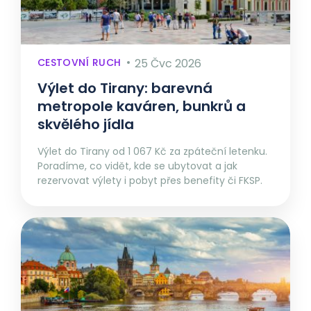
CESTOVNÍ RUCH
25 Čvc 2026
Výlet do Tirany: barevná
metropole kaváren, bunkrů a
skvělého jídla
Výlet do Tirany od 1 067 Kč za zpáteční letenku.
Poradíme, co vidět, kde se ubytovat a jak
rezervovat výlety i pobyt přes benefity či FKSP.