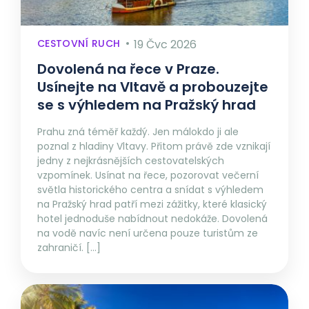
CESTOVNÍ RUCH
19 Čvc 2026
Dovolená na řece v Praze.
Usínejte na Vltavě a probouzejte
se s výhledem na Pražský hrad
Prahu zná téměř každý. Jen málokdo ji ale
poznal z hladiny Vltavy. Přitom právě zde vznikají
jedny z nejkrásnějších cestovatelských
vzpomínek. Usínat na řece, pozorovat večerní
světla historického centra a snídat s výhledem
na Pražský hrad patří mezi zážitky, které klasický
hotel jednoduše nabídnout nedokáže. Dovolená
na vodě navíc není určena pouze turistům ze
zahraničí. […]