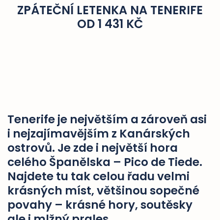
ZPÁTEČNÍ LETENKA NA TENERIFE
OD 1 431 KČ
Tenerife je největším a zároveň asi
i nejzajímavějším z Kanárských
ostrovů. Je zde i největší hora
celého Španělska – Pico de Tiede.
Najdete tu tak celou řadu velmi
krásných míst, většinou sopečné
povahy – krásné hory, soutěsky
ale i mlžný prales.