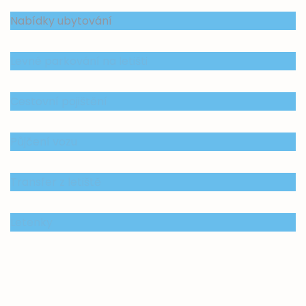
Nabídky ubytování
Levné parkování na letišti
Cestovní pojištění
Půjčení vozu
Transfer z letiště
Letenky