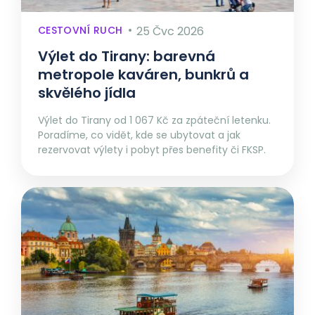
CESTOVNÍ RUCH
25 Čvc 2026
Výlet do Tirany: barevná
metropole kaváren, bunkrů a
skvělého jídla
Výlet do Tirany od 1 067 Kč za zpáteční letenku.
Poradíme, co vidět, kde se ubytovat a jak
rezervovat výlety i pobyt přes benefity či FKSP.