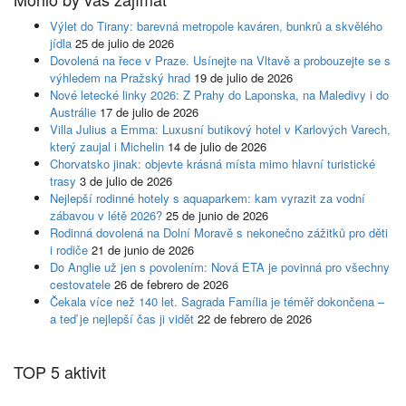
Výlet do Tirany: barevná metropole kaváren, bunkrů a skvělého
jídla
25 de julio de 2026
Dovolená na řece v Praze. Usínejte na Vltavě a probouzejte se s
výhledem na Pražský hrad
19 de julio de 2026
Nové letecké linky 2026: Z Prahy do Laponska, na Maledivy i do
Austrálie
17 de julio de 2026
Villa Julius a Emma: Luxusní butikový hotel v Karlových Varech,
který zaujal i Michelin
14 de julio de 2026
Chorvatsko jinak: objevte krásná místa mimo hlavní turistické
trasy
3 de julio de 2026
Nejlepší rodinné hotely s aquaparkem: kam vyrazit za vodní
zábavou v létě 2026?
25 de junio de 2026
Rodinná dovolená na Dolní Moravě s nekonečno zážitků pro děti
i rodiče
21 de junio de 2026
Do Anglie už jen s povolením: Nová ETA je povinná pro všechny
cestovatele
26 de febrero de 2026
Čekala více než 140 let. Sagrada Família je téměř dokončena –
a teď je nejlepší čas ji vidět
22 de febrero de 2026
TOP 5 aktivit