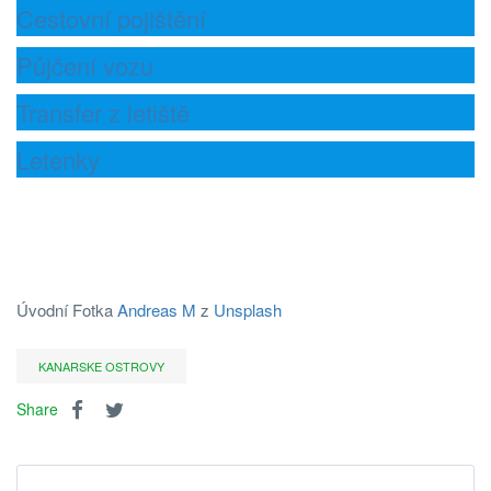
Cestovní pojištění
Půjčení vozu
Transfer z letiště
Letenky
Úvodní Fotka
Andreas M
z
Unsplash
KANARSKE OSTROVY
Share