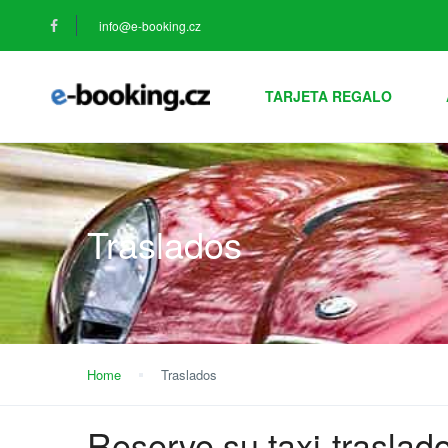
info@e-booking.cz
TARJETA REGALO
Traslados
Home
Traslados
Reserve su taxi-traslad