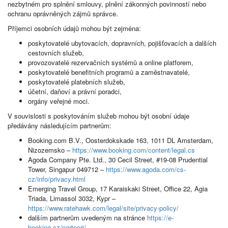
nezbytném pro splnění smlouvy, plnění zákonných povinností nebo
ochranu oprávněných zájmů správce.
Příjemci osobních údajů mohou být zejména:
poskytovatelé ubytovacích, dopravních, pojišťovacích a dalších
cestovních služeb,
provozovatelé rezervačních systémů a online platforem,
poskytovatelé benefitních programů a zaměstnavatelé,
poskytovatelé platebních služeb,
účetní, daňoví a právní poradci,
orgány veřejné moci.
V souvislosti s poskytováním služeb mohou být osobní údaje
předávány následujícím partnerům:
Booking.com B.V., Oosterdokskade 163, 1011 DL Amsterdam,
Nizozemsko –
https://www.booking.com/content/legal.cs
Agoda Company Pte. Ltd., 30 Cecil Street, #19-08 Prudential
Tower, Singapur 049712 –
https://www.agoda.com/cs-
cz/info/privacy.html
Emerging Travel Group, 17 Karaiskaki Street, Office 22, Agia
Triada, Limassol 3032, Kypr –
https://www.ratehawk.com/legal/site/privacy-policy/
dalším partnerům uvedeným na stránce
https://e-
booking.cz/partneri/