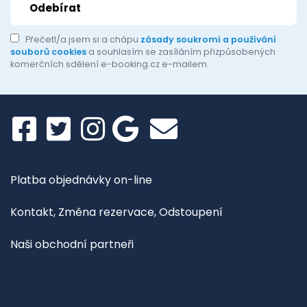
Přečetl/a jsem si a chápu
zásady soukromí a používání
souborů cookies
a souhlasím se zasíláním přizpůsobených
komerčních sdělení e-booking.cz e-mailem.
Platba objednávky on-line
Kontakt, Změna rezervace, Odstoupení
Naši obchodní partneři