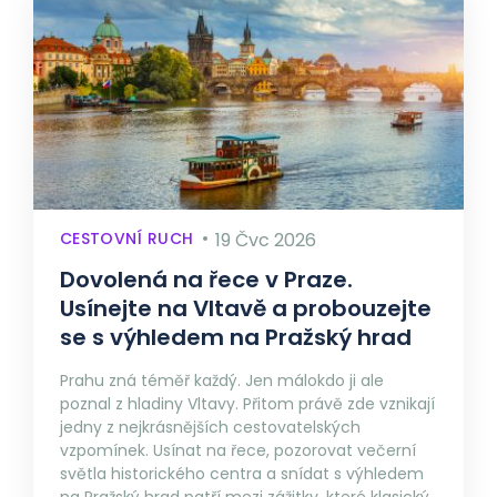
CESTOVNÍ RUCH
19 Čvc 2026
Dovolená na řece v Praze.
Usínejte na Vltavě a probouzejte
se s výhledem na Pražský hrad
Prahu zná téměř každý. Jen málokdo ji ale
poznal z hladiny Vltavy. Přitom právě zde vznikají
jedny z nejkrásnějších cestovatelských
vzpomínek. Usínat na řece, pozorovat večerní
světla historického centra a snídat s výhledem