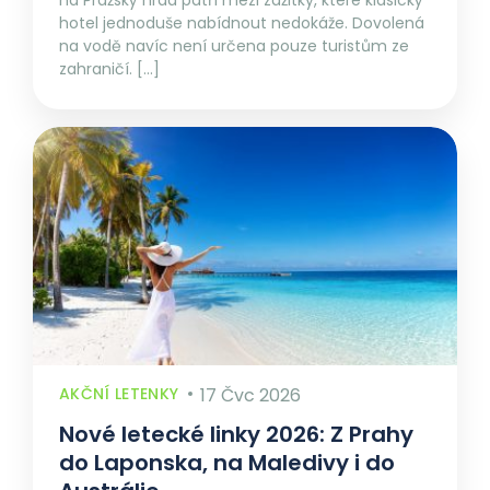
na Pražský hrad patří mezi zážitky, které klasický
hotel jednoduše nabídnout nedokáže. Dovolená
na vodě navíc není určena pouze turistům ze
zahraničí. […]
AKČNÍ LETENKY
17 Čvc 2026
Nové letecké linky 2026: Z Prahy
do Laponska, na Maledivy i do