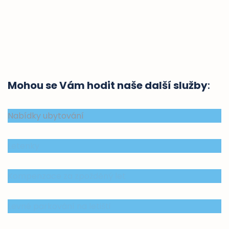
Mohou se Vám hodit naše další služby
:
Nabídky ubytování
Letenky
Kompenzace za zpožděný let
Levné parkování na letišti