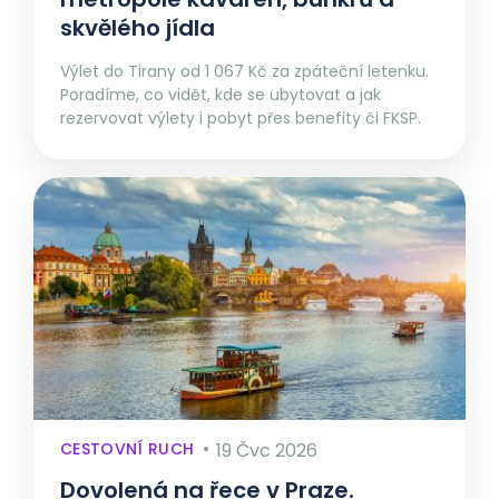
skvělého jídla
Výlet do Tirany od 1 067 Kč za zpáteční letenku.
Poradíme, co vidět, kde se ubytovat a jak
rezervovat výlety i pobyt přes benefity či FKSP.
CESTOVNÍ RUCH
19 Čvc 2026
Dovolená na řece v Praze.