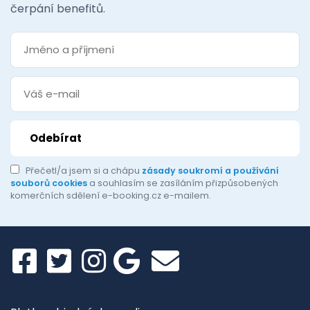
čerpání benefitů.
Přečetl/a jsem si a chápu
zásady soukromí a používání
souborů cookies
a souhlasím se zasíláním přizpůsobených
komerčních sdělení e-booking.cz e-mailem.