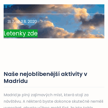
1 506 Kč
31.7. až 3.8. 2020
Letenky zde
Naše nejoblíbenější aktivity v
Madridu
Madrid je plný zajímavých míst, která stojí za
návštěvu. A některá byste dokonce skutečně neměli
vynechat, abyste vůbec mohli říct, že jste tohle