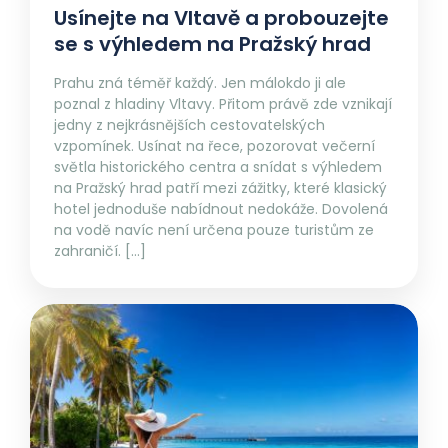
Usínejte na Vltavě a probouzejte
se s výhledem na Pražský hrad
Prahu zná téměř každý. Jen málokdo ji ale
poznal z hladiny Vltavy. Přitom právě zde vznikají
jedny z nejkrásnějších cestovatelských
vzpomínek. Usínat na řece, pozorovat večerní
světla historického centra a snídat s výhledem
na Pražský hrad patří mezi zážitky, které klasický
hotel jednoduše nabídnout nedokáže. Dovolená
na vodě navíc není určena pouze turistům ze
zahraničí. […]