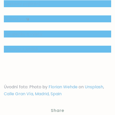
Cestovní pojištění
Půjčení voz
u
Vstupenky a výlety
Transfer z letiště
Úvodní foto: Photo by
Florian Wehde
on
Unsplash
,
Calle Gran Vía, Madrid, Spain
Share