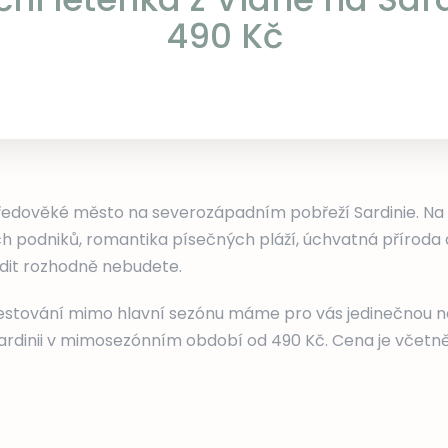
490 Kč
ředověké město na severozápadním pobřeží Sardinie. Na 
ch podniků, romantika písečných pláží, úchvatná příroda 
dit rozhodně nebudete.
estování mimo hlavní sezónu máme pro vás jedinečnou n
Sardinii v mimosezónním období od 490 Kč. Cena je včetn