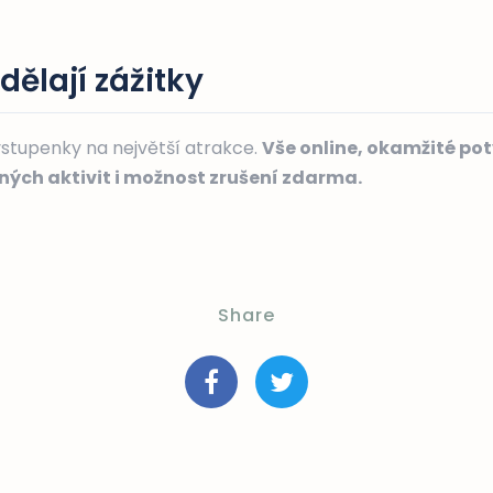
ělají zážitky
vstupenky na největší atrakce.
Vše online, okamžité pot
aných aktivit i možnost zrušení zdarma.
Share