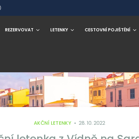
)
REZERVOVAT
LETENKY
CESTOVNÍ POJIŠTĚNÍ
AKČNÍ LETENKY
28. 10. 2022
ní letenka z Vídně na Sard