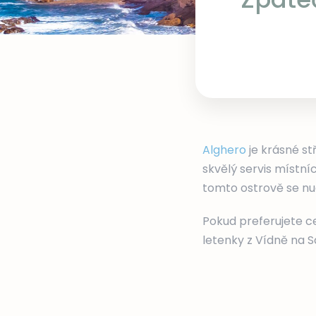
Alghero
je krásné st
skvělý servis místní
tomto ostrově se nu
Pokud preferujete c
letenky z Vídně na 