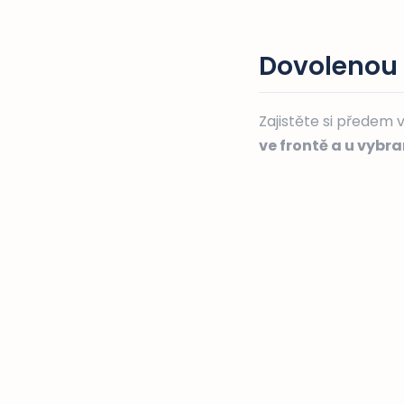
Dovolenou d
Zajistěte si předem 
ve frontě a u vybr