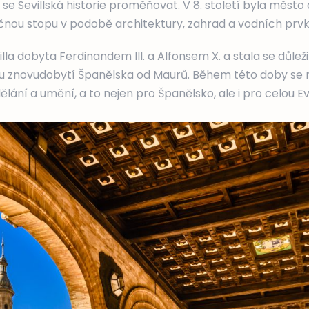
a se Sevillská historie proměňovat. V 8. století byla město
čnou stopu v podobě architektury, zahrad a vodních prvk
illa dobyta Ferdinandem III. a Alfonsem X. a stala se důl
u znovudobytí Španělska od Maurů. Během této doby se 
ělání a umění, a to nejen pro Španělsko, ale i pro celou E