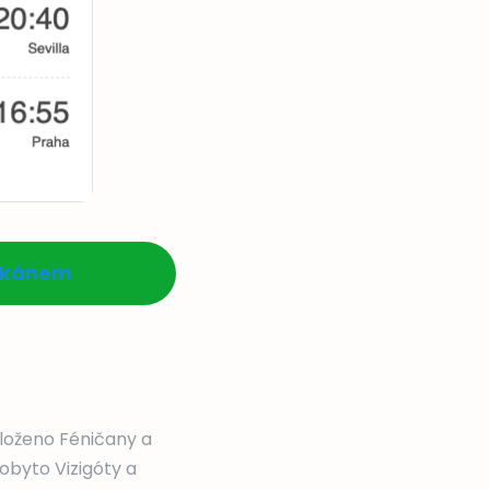
likánem
aloženo Féničany a
obyto Vizigóty a