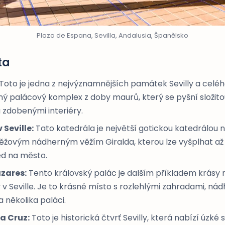
Plaza de Espana, Sevilla, Andalusia, Španělsko
ta
Toto je jedna z nejvýznamnějších památek Sevilly a celé
ý palácový komplex z doby maurů, který se pyšní složito
 zdobenými interiéry.
 Seville:
Tato katedrála je největší gotickou katedrálou 
ěžovým nádherným věžím Giralda, kterou lze vyšplhat až
ed na město.
ázares:
Tento královský palác je dalším příkladem krásy
 v Seville. Je to krásné místo s rozlehlými zahradami, n
 několika paláci.
a Cruz:
Toto je historická čtvrť Sevilly, která nabízí úzké 