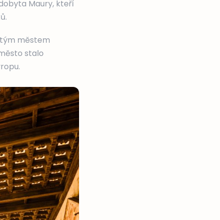
 dobyta Maury, kteří
ů.
ežitým městem
město stalo
vropu.