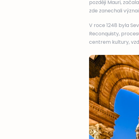
později Mauri, začal
zde zanechali význa
V roce 1248 byla Sev
Reconquisty, proces
centrem kultury, vzd