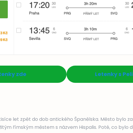
tenky zde
Letenky s Pe
á tisíce let zpět do dob antického Španělska. Město bylo z
ežitým římským městem s názvem Hispalis. Poté, co bylo d