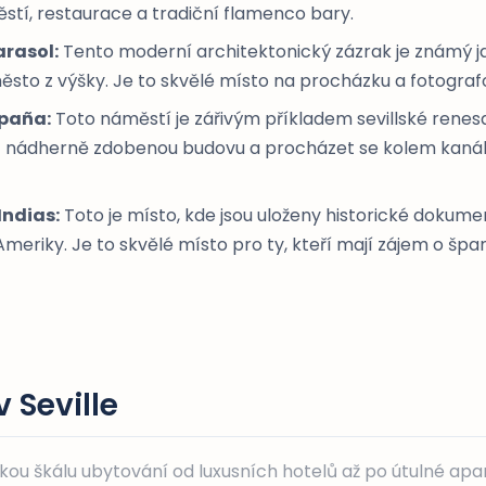
stí, restaurace a tradiční flamenco bary.
arasol:
Tento moderní architektonický zázrak je známý j
sto z výšky. Je to skvělé místo na procházku a fotograf
spaña:
Toto náměstí je zářivým příkladem sevillské renes
 nádherně zdobenou budovu a procházet se kolem kanálů
Indias:
Toto je místo, kde jsou uloženy historické dokumen
meriky. Je to skvělé místo pro ty, kteří mají zájem o špa
 Seville
rokou škálu ubytování od luxusních hotelů až po útulné ap