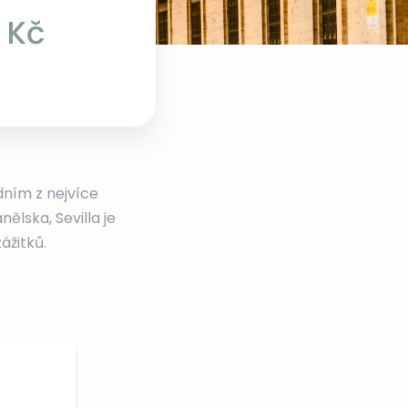
 Kč
dním z nejvíce
ělska, Sevilla je
ážitků.