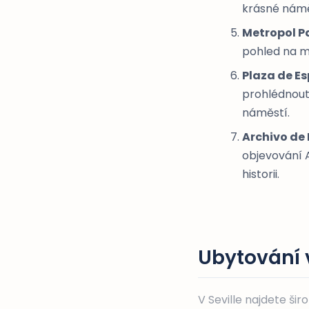
krásné námě
Metropol P
pohled na mě
Plaza de E
prohlédnout
náměstí.
Archivo de 
objevování A
historii.
Ubytování v
V Seville najdete ši