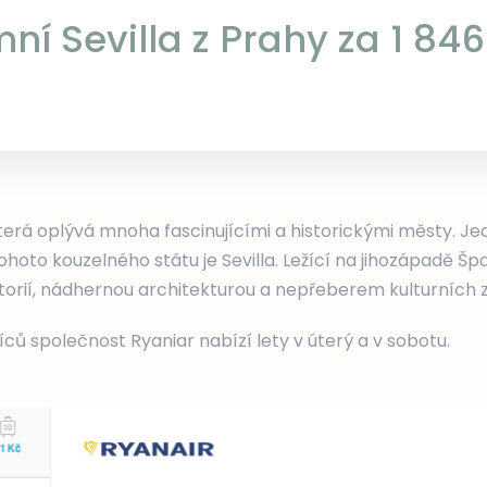
mní Sevilla z Prahy za 1 846
terá oplývá mnoha fascinujícími a historickými městy. Je
hoto kouzelného státu je Sevilla. Ležící na jihozápadě Špan
orií, nádhernou architekturou a nepřeberem kulturních z
ů společnost Ryaniar nabízí lety v úterý a v sobotu.