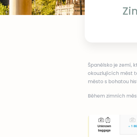
Zi
Španělsko je zemí, k
okouzlujících měst to
město s bohatou hist
Během zimních měsíc