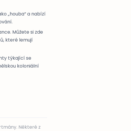
ako „houba“ a nabízí
ování.
ance. Můžete si zde
, které lemují
ty týkající se
nělskou koloniální
artmány. Některé z