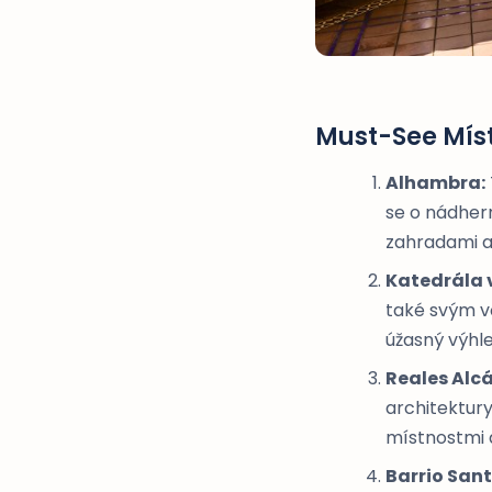
Must-See Mís
Alhambra:
se o nádhern
zahradami a
Katedrála v
také svým v
úžasný výhl
Reales Alc
architektury
místnostmi a
Barrio Sant