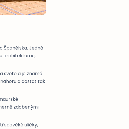
ho Španělska. Jedná
u architekturou,
na světě a je známá
 nahoru a dostat tak
 maurské
ádherně zdobenými
středověké uličky,