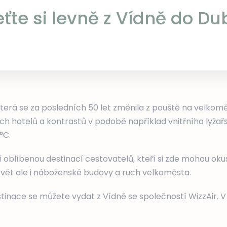
eťte si levně z Vídně do Du
terá se za posledních 50 let změnila z pouště na velkom
h hotelů a kontrastů v podobě například vnitřního lyžařs
°C.
jí oblíbenou destinací cestovatelů, kteří si zde mohou okus
ět ale i náboženské budovy a ruch velkoměsta.
tinace se můžete vydat z Vídně se společností WizzAir. V