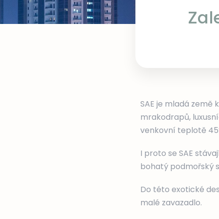
Zal
SAE je mladá země k
mrakodrapů, luxusníc
venkovní teplotě 45
I proto se SAE stáva
bohatý podmořský sv
Do této exotické des
malé zavazadlo.