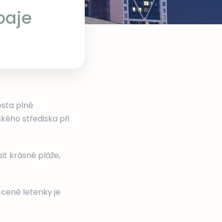
baje
ěsta plné
kého střediska při
it krásné pláže,
 ceně letenky je