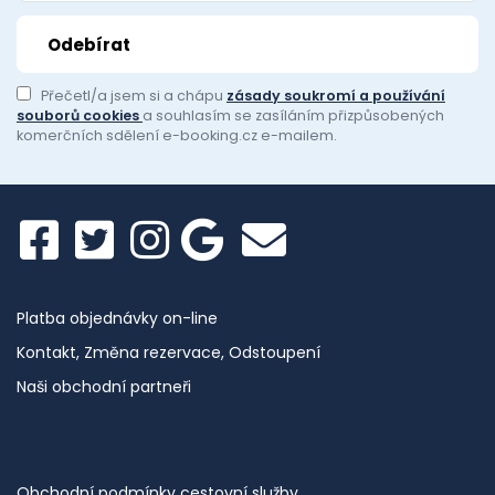
Přečetl/a jsem si a chápu
zásady soukromí a používání
souborů cookies
a souhlasím se zasíláním přizpůsobených
komerčních sdělení e-booking.cz e-mailem.
Platba objednávky on-line
Kontakt, Změna rezervace, Odstoupení
Naši obchodní partneři
Obchodní podmínky cestovní služby