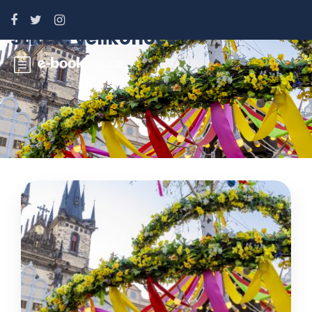
Štítek:
velikonoce