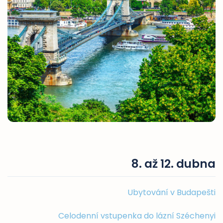
8. až 12. dubna
Ubytování v Budapešti
Celodenní vstupenka do lázní Széchenyi