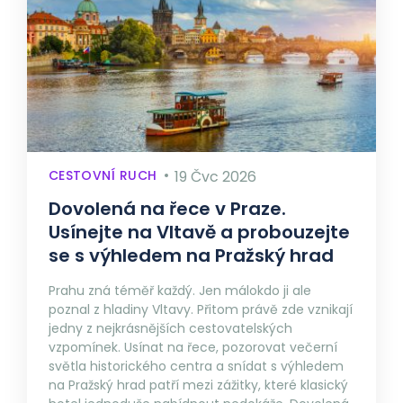
CESTOVNÍ RUCH
19 Čvc 2026
Dovolená na řece v Praze.
Usínejte na Vltavě a probouzejte
se s výhledem na Pražský hrad
Prahu zná téměř každý. Jen málokdo ji ale
poznal z hladiny Vltavy. Přitom právě zde vznikají
jedny z nejkrásnějších cestovatelských
vzpomínek. Usínat na řece, pozorovat večerní
světla historického centra a snídat s výhledem
na Pražský hrad patří mezi zážitky, které klasický