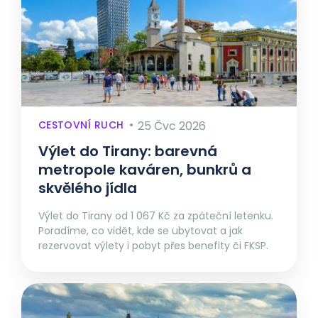
CESTOVNÍ RUCH
25 Čvc 2026
Výlet do Tirany: barevná
metropole kaváren, bunkrů a
skvělého jídla
Výlet do Tirany od 1 067 Kč za zpáteční letenku.
Poradíme, co vidět, kde se ubytovat a jak
rezervovat výlety i pobyt přes benefity či FKSP.