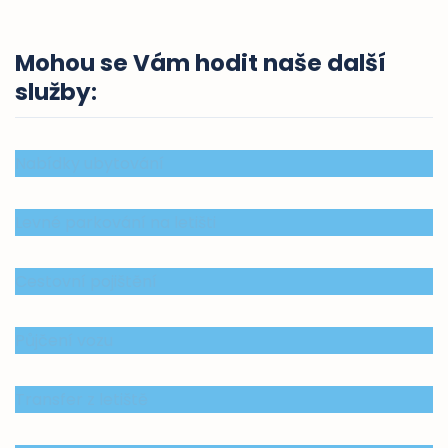
Mohou se Vám hodit naše další
služby
:
Nabídky ubytování
Levné parkování na letišti
Cestovní pojištění
Půjčení vozu
Transfer z letiště