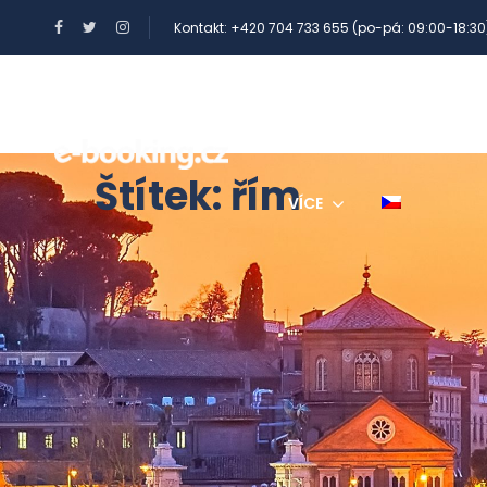
Kontakt: +420 704 733 655 (po-pá: 09:00-18:30
BENEFITY A POUKAZY
Štítek:
řím
VÍCE