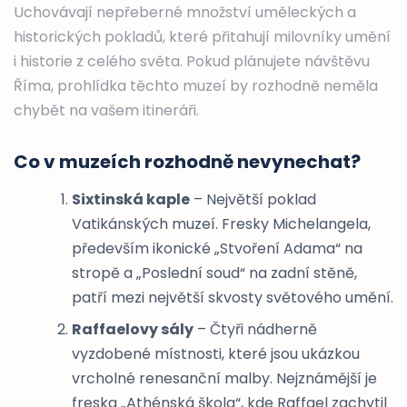
Uchovávají nepřeberné množství uměleckých a
historických pokladů, které přitahují milovníky umění
i historie z celého světa. Pokud plánujete návštěvu
Říma, prohlídka těchto muzeí by rozhodně neměla
chybět na vašem itineráři.
Co v muzeích rozhodně nevynechat?
Sixtinská kaple
– Největší poklad
Vatikánských muzeí. Fresky Michelangela,
především ikonické „Stvoření Adama“ na
stropě a „Poslední soud“ na zadní stěně,
patří mezi největší skvosty světového umění.
Raffaelovy sály
– Čtyři nádherně
vyzdobené místnosti, které jsou ukázkou
vrcholné renesanční malby. Nejznámější je
freska „Athénská škola“, kde Raffael zachytil