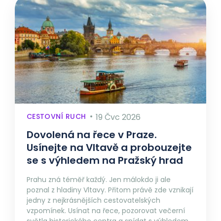
CESTOVNÍ RUCH
19 Čvc 2026
Dovolená na řece v Praze.
Usínejte na Vltavě a probouzejte
se s výhledem na Pražský hrad
Prahu zná téměř každý. Jen málokdo ji ale
poznal z hladiny Vltavy. Přitom právě zde vznikají
jedny z nejkrásnějších cestovatelských
vzpomínek. Usínat na řece, pozorovat večerní