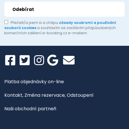
Přečetl/a jsem si a chápu
zásady soukromí a používání
souborů cookies
a souhlasím se zasíláním přizpůsobených
komerčních sdělení e-booking.cz e-mailem.
Platba objednávky on-line
Kontakt, Změna rezervace, Odstoupení
Naši obchodní partneři