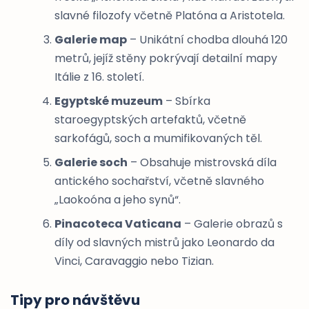
slavné filozofy včetně Platóna a Aristotela.
Galerie map
– Unikátní chodba dlouhá 120
metrů, jejíž stěny pokrývají detailní mapy
Itálie z 16. století.
Egyptské muzeum
– Sbírka
staroegyptských artefaktů, včetně
sarkofágů, soch a mumifikovaných těl.
Galerie soch
– Obsahuje mistrovská díla
antického sochařství, včetně slavného
„Laokoóna a jeho synů“.
Pinacoteca Vaticana
– Galerie obrazů s
díly od slavných mistrů jako Leonardo da
Vinci, Caravaggio nebo Tizian.
Tipy pro návštěvu