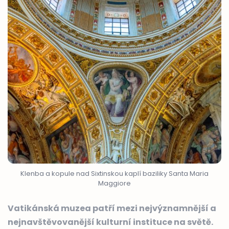
Klenba a kopule nad Sixtinskou kaplí baziliky Santa Maria
Maggiore
Vatikánská muzea patří mezi nejvýznamnější a
nejnavštěvovanější kulturní instituce na světě.