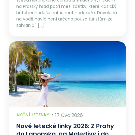
světla historického centra a snídat s výhledem
na Pražský hrad patří mezi zážitky, které klasický
hotel jednoduše nabídnout nedokáže. Dovolená
na vodě navíc není určena pouze turistům ze
zahraničí. […]
AKČNÍ LETENKY
17 Čvc 2026
Nové letecké linky 2026: Z Prahy
do Laponska, na Maledivy i do