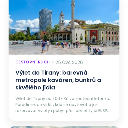
CESTOVNÍ RUCH
25 Čvc 2026
Výlet do Tirany: barevná
metropole kaváren, bunkrů a
skvělého jídla
Výlet do Tirany od 1 067 Kč za zpáteční letenku.
Poradíme, co vidět, kde se ubytovat a jak
rezervovat výlety i pobyt přes benefity či FKSP.