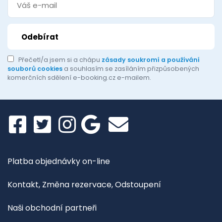
Přečetl/a jsem si a chápu
zásady soukromí a používání
souborů cookies
a souhlasím se zasíláním přizpůsobených
komerčních sdělení e-booking.cz e-mailem.
Platba objednávky on-line
Kontakt, Změna rezervace, Odstoupení
Naši obchodní partneři