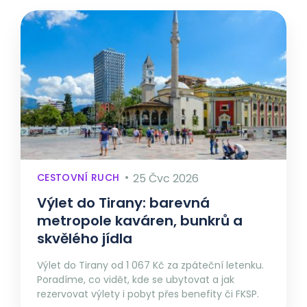
CESTOVNÍ RUCH
25 Čvc 2026
Výlet do Tirany: barevná
metropole kaváren, bunkrů a
skvělého jídla
Výlet do Tirany od 1 067 Kč za zpáteční letenku.
Poradíme, co vidět, kde se ubytovat a jak
rezervovat výlety i pobyt přes benefity či FKSP.