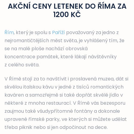
AKČNÍ CENY LETENEK DO ŘÍMA ZA
1200 KČ
Řím
, který je spolu s
Paříží
považovaný za jedno z
nejromantičtějších měst světa, je vyhlášený tím, že
se na malé ploše nachází obrovská
koncentrace památek, které lákají návštěvníky
z celého světa.
V Římě stojí za to navštívit i proslavená muzea, dát si
skvělou italskou kávu v jedné z tisíců romantických
kaváren a samozřejmě si také dopřát skvělé jídlo v
některé z mnoha restaurací. V Římě vás bezesporu
zaujmou také všudypřítomné fontány a dokonale
upravené římské parky, ve kterých si můžete udělat
třeba piknik nebo si jen odpočinout na dece.