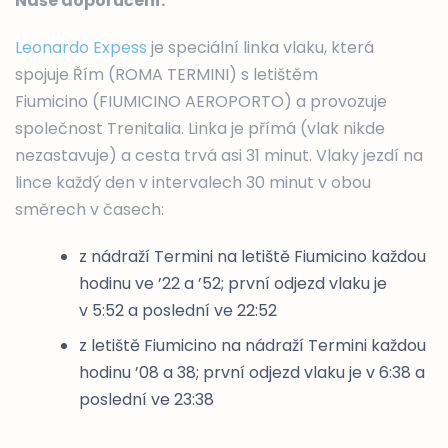
Naše doporučení:
Leonardo Expess
je speciální linka vlaku, která
spojuje Řím (ROMA TERMINI) s letištěm
Fiumicino (FIUMICINO AEROPORTO) a provozuje
společnost Trenitalia. Linka je přímá (vlak nikde
nezastavuje) a cesta trvá asi 31 minut. Vlaky jezdí na
lince každý den v intervalech 30 minut v obou
směrech v časech:
z nádraží Termini na letiště Fiumicino každou
hodinu ve ’22 a ’52; první odjezd vlaku je
v 5:52 a poslední ve 22:52
z letiště Fiumicino na nádraží Termini každou
hodinu ’08 a 38; první odjezd vlaku je v 6:38 a
poslední ve 23:38