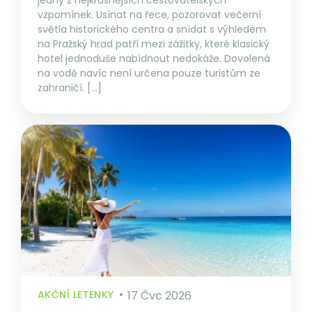
jedny z nejkrásnějších cestovatelských
vzpomínek. Usínat na řece, pozorovat večerní
světla historického centra a snídat s výhledem
na Pražský hrad patří mezi zážitky, které klasický
hotel jednoduše nabídnout nedokáže. Dovolená
na vodě navíc není určena pouze turistům ze
zahraničí. […]
AKČNÍ LETENKY
17 Čvc 2026