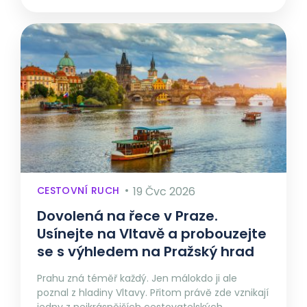
CESTOVNÍ RUCH
19 Čvc 2026
Dovolená na řece v Praze.
Usínejte na Vltavě a probouzejte
se s výhledem na Pražský hrad
Prahu zná téměř každý. Jen málokdo ji ale
poznal z hladiny Vltavy. Přitom právě zde vznikají