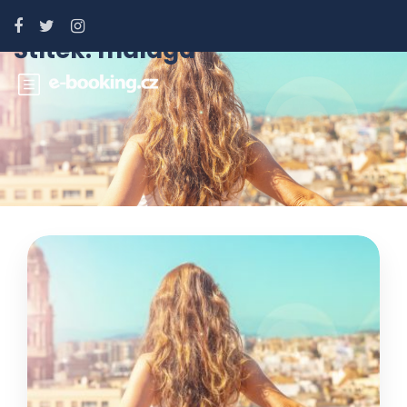
Štítek:
málaga