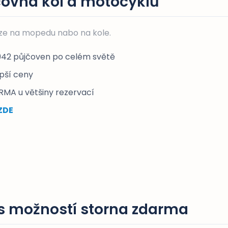
čovna kol a motocyklů
ze na mopedu nabo na kole.
942 půjčoven po celém světě
epší ceny
RMA u většiny rezervací
ZDE
s možností storna zdarma