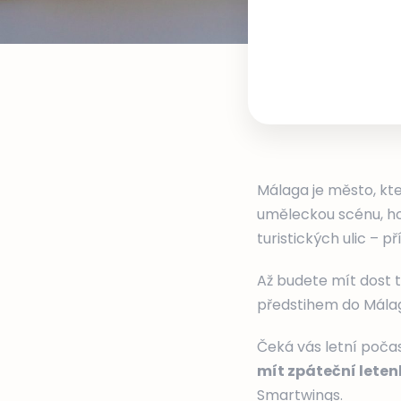
Málaga je město, kte
uměleckou scénu, hor
turistických ulic – 
Až budete mít dost t
předstihem do Mála
Čeká vás letní počas
mít zpáteční leten
Smartwings.