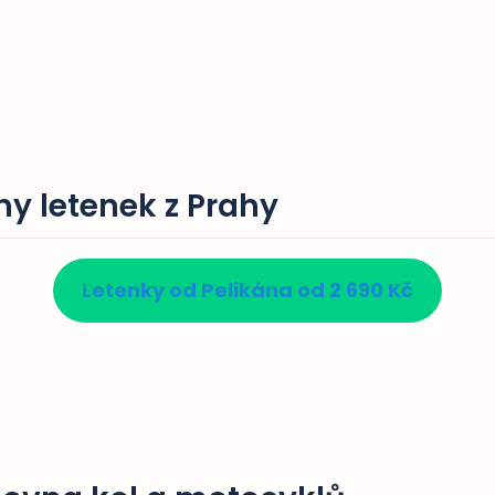
ny letenek z Prahy
Letenky od Pelikána od 2 690 Kč