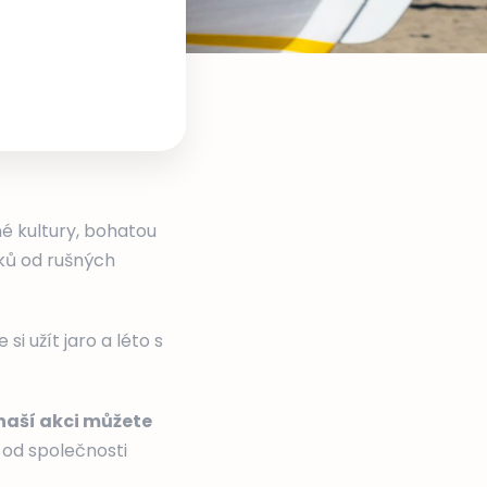
é kultury, bohatou
oků od rušných
i užít jaro a léto s
naší akci můžete
od společnosti