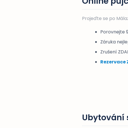
Online půj
Projeďte se po Mála
Porovnejte 
Záruka nejl
Zrušení ZDA
Rezervace 
Ubytování 