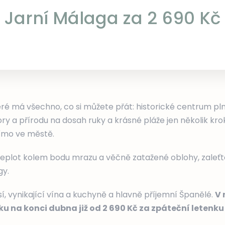
Jarní Málaga za 2 690 Kč
ré má všechno, co si můžete přát: historické centrum pln
y a přírodu na dosah ruky a krásné pláže jen několik kr
přímo ve městě.
eplot kolem bodu mrazu a věčně zatažené oblohy, zaleťte s
gy.
í, vynikající vína a kuchyně a hlavně příjemní Španělé.
V 
ku na konci dubna již od 2 690 Kč za zpáteční letenku