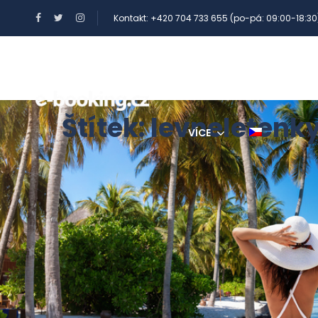
Kontakt: +420 704 733 655 (po-pá: 09:00-18:30
BENEFITY A POUKAZY
Štítek:
levneletenk
VÍCE