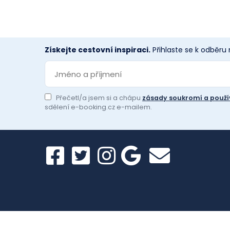
Získejte cestovní inspiraci.
Přihlaste se k odběru
Přečetl/a jsem si a chápu
zásady soukromí a použí
sdělení e-booking.cz e-mailem.