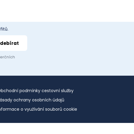
itů.
merčních
bchodní podmínky cestovní služby
ásady ochrany osobních údajů
nformace o využívání souborů cookie