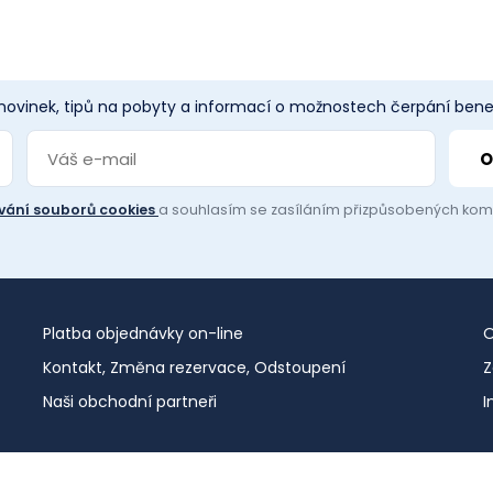
 novinek, tipů na pobyty a informací o možnostech čerpání benef
vání souborů cookies
a souhlasím se zasíláním přizpůsobených ko
Platba objednávky on-line
O
Kontakt, Změna rezervace, Odstoupení
Z
Naši obchodní partneři
I