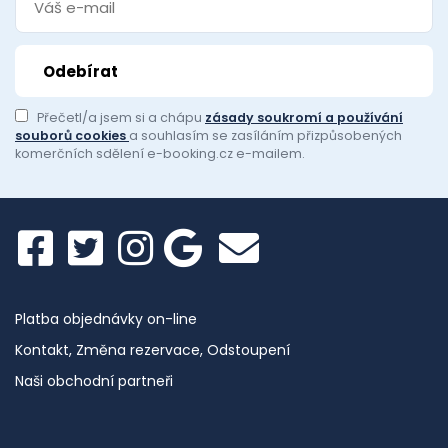
Přečetl/a jsem si a chápu
zásady soukromí a používání
souborů cookies
a souhlasím se zasíláním přizpůsobených
komerčních sdělení e-booking.cz e-mailem.
Platba objednávky on-line
Kontakt, Změna rezervace, Odstoupení
Naši obchodní partneři