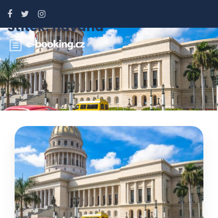
Štítek:
havana