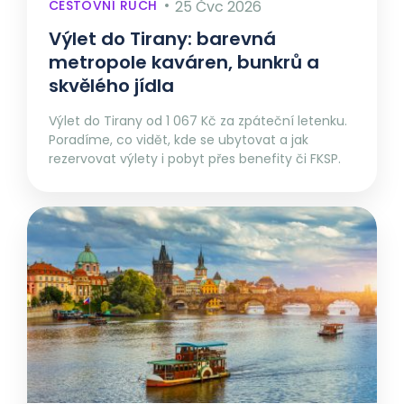
CESTOVNÍ RUCH
25 Čvc 2026
Výlet do Tirany: barevná
metropole kaváren, bunkrů a
skvělého jídla
Výlet do Tirany od 1 067 Kč za zpáteční letenku.
Poradíme, co vidět, kde se ubytovat a jak
rezervovat výlety i pobyt přes benefity či FKSP.