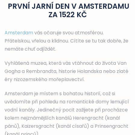
PRVNÍ JARNÍ DEN V AMSTERDAMU
ZA 1522 KČ
Amsterdam
vás očaruje svou atmosférou.
Přátelskou, vřelou a klidnou. Cítíte se tu tak dobře, že
nemáte chuť odjíždět.
Vyhlášená muzea, která vás vtáhnout do života Van
Gogha a Rembrandta, historie Holandska nebo zlaté
éry nizozemského mořeplavectví.
Amsterdam je místem s bohatou historií, což si
uvědomíte při pohledu na romantické domy lemující
vodní kanály. Jedinečný pocit zažijete při procházce
kolem nejznámějších kanálů Herengracht (kanál
pánů), Kaizersgracht (kanál císařů) a Prinsengracht
(kanál princů).