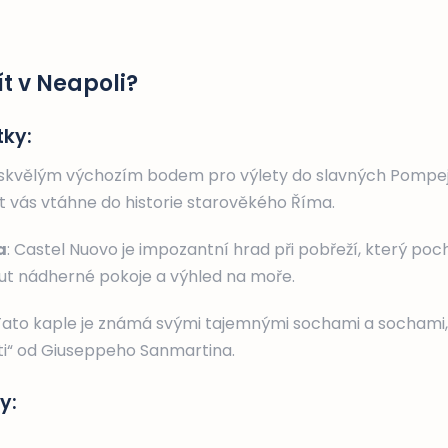
ít v Neapoli?
tky:
e skvělým výchozím bodem pro výlety do slavných Pompej
t vás vtáhne do historie starověkého Říma.
a
: Castel Nuovo je impozantní hrad při pobřeží, který pochá
ut nádherné pokoje a výhled na moře.
 Tato kaple je známá svými tajemnými sochami a sochami
íti“ od Giuseppeho Sanmartina.
y: