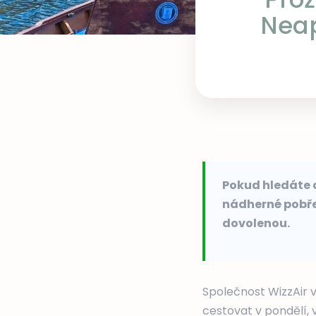
Neap
Pokud hledáte d
nádherné pobřež
dovolenou.
Společnost WizzAir v
cestovat v pondělí, v