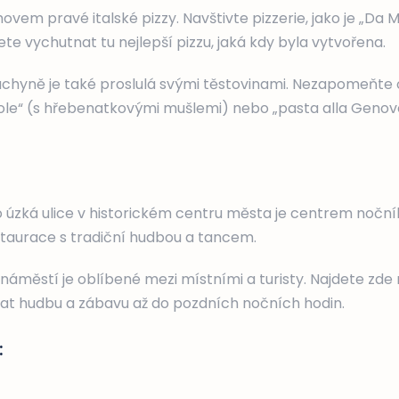
ovem pravé italské pizzy. Navštivte pizzerie, jako je „Da 
žete vychutnat tu nejlepší pizzu, jaká kdy byla vytvořena.
uchyně je také proslulá svými těstovinami. Nezapomeňte 
ole“ (s hřebenatkovými mušlemi) nebo „pasta alla Genoves
o úzká ulice v historickém centru města je centrem noční
staurace s tradiční hudbou a tancem.
náměstí je oblíbené mezi místními a turisty. Najdete zde 
t hudbu a zábavu až do pozdních nočních hodin.
: