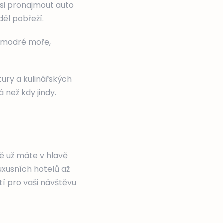
 si pronajmout auto
él pobřeží.
ě modré moře,
tury a kulinářských
 než kdy jindy.
ě už máte v hlavě
uxusních hotelů až
í pro vaši návštěvu