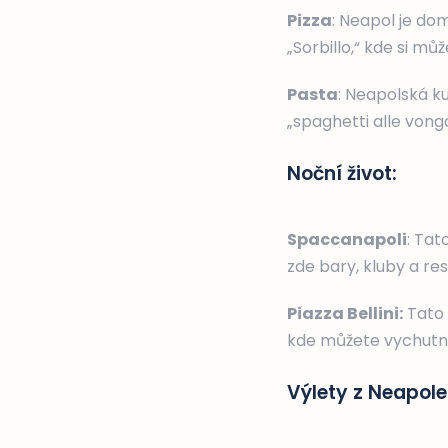
Pizza
: Neapol je dom
„Sorbillo,“ kde si mů
Pasta
: Neapolská k
„spaghetti alle vong
Noční život:
Spaccanapoli
: Tat
zde bary, kluby a re
Piazza Bellini:
Tato 
kde můžete vychutna
Výlety z Neapole