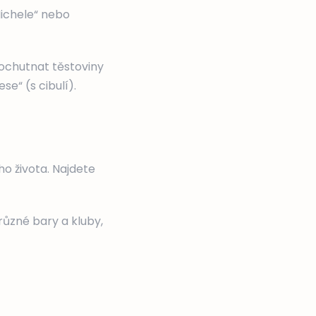
Michele“ nebo
ochutnat těstoviny
e“ (s cibulí).
ho života. Najdete
různé bary a kluby,