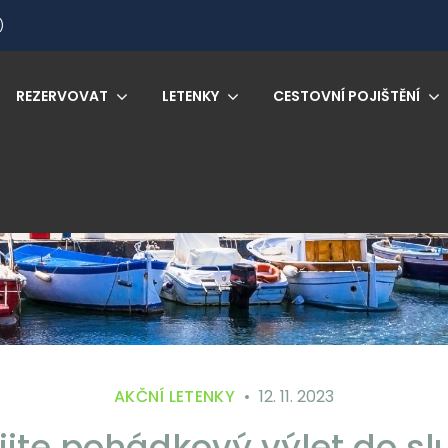
)
REZERVOVAT
LETENKY
CESTOVNÍ POJIŠTĚNÍ
AKČNÍ LETENKY
12. 11. 2023
ijte pohádkový výlet do s