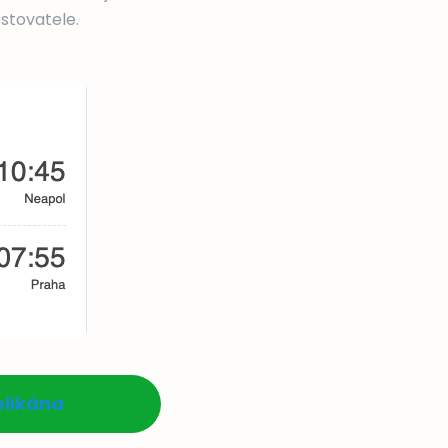
stovatele.
elikána