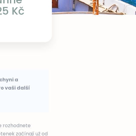
25 Kč
uchyni a
o vaši další
se rozhodnete
etenek začínají už od