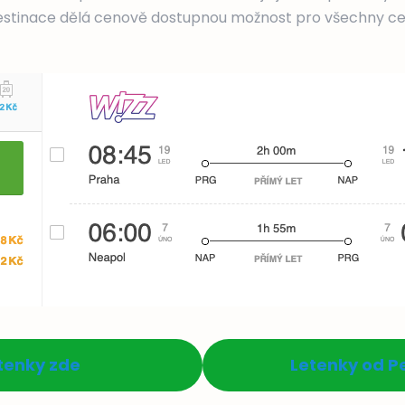
 destinace dělá cenově dostupnou možnost pro všechny ce
tenky zde
Letenky od P