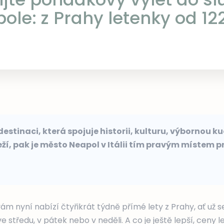
ole: z Prahy letenky od 12
estinaci, která spojuje historii, kulturu, výbornou k
í, pak je město Neapol v Itálii tím pravým místem pr
ám nyní nabízí čtyřikrát týdně přímé lety z Prahy, ať už 
e středu, v pátek nebo v neděli. A co je ještě lepší, ceny l