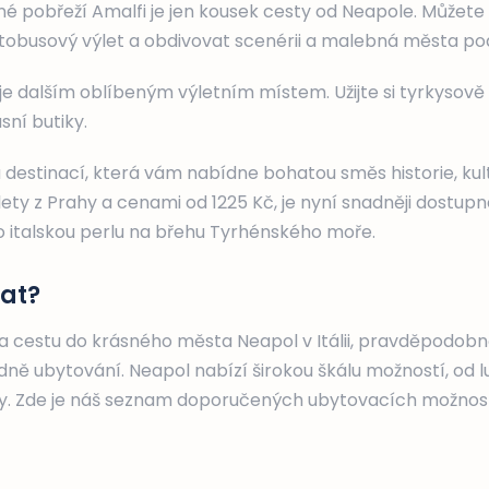
é pobřeží Amalfi je jen kousek cesty od Neapole. Můžete
tobusový výlet a obdivovat scenérii a malebná města pod
 je dalším oblíbeným výletním místem. Užijte si tyrkysov
sní butiky.
 destinací, která vám nabídne bohatou směs historie, kul
lety z Prahy a cenami od 1225 Kč, je nyní snadněji dostupná
to italskou perlu na břehu Tyrhénského moře.
at?
a cestu do krásného města Neapol v Itálii, pravděpodobn
ně ubytování. Neapol nabízí širokou škálu možností, od l
. Zde je náš seznam doporučených ubytovacích možnost