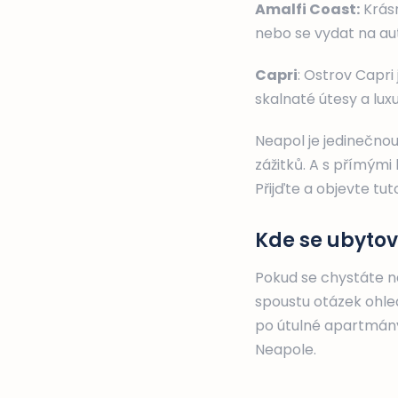
Amalfi Coast:
Krásn
nebo se vydat na au
Capri
: Ostrov Capri
skalnaté útesy a luxu
Neapol je jedinečnou
zážitků. A s přímými 
Přijďte a objevte tu
Kde se ubytov
Pokud se chystáte n
spoustu otázek ohled
po útulné apartmány
Neapole.