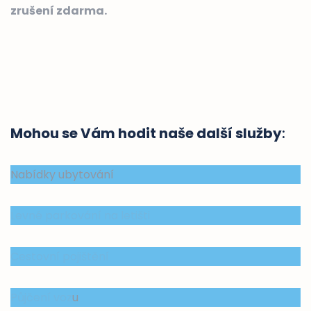
zrušení zdarma.
Mohou se Vám hodit naše další služby
:
Nabídky ubytování
Levné parkování na letišti
Cestovní pojištění
Půjčení voz
u