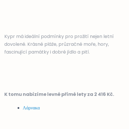
Kypr má ideální podmínky pro prožití nejen letní
dovolené. Krásné pláže, průzračné moře, hory,
fascinující památky i dobré jídlo a pití.
K tomu nabízíme levné přímé lety za 2 416 Kč.
Λάρνακα