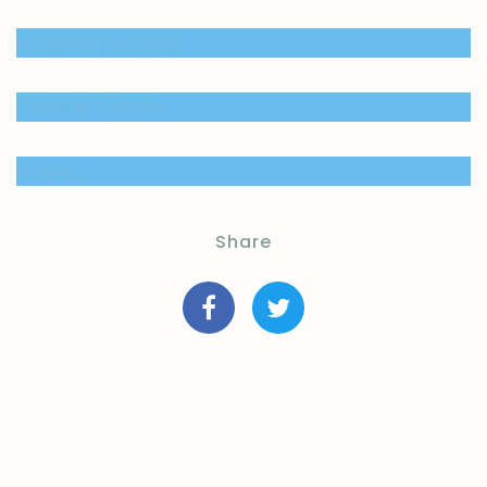
Vstupenky a výlety
Transfer z letiště
Letenky
Share