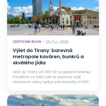
CESTOVNÍ RUCH
25 Čvc 2026
Výlet do Tirany: barevná
metropole kaváren, bunkrů a
skvělého jídla
Výlet do Tirany od 1 067 Kč za zpáteční letenku.
Poradíme, co vidět, kde se ubytovat a jak
rezervovat výlety i pobyt přes benefity či FKSP.