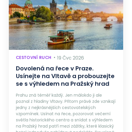
CESTOVNÍ RUCH
19 Čvc 2026
Dovolená na řece v Praze.
Usínejte na Vltavě a probouzejte
se s výhledem na Pražský hrad
Prahu zná téměř každý. Jen málokdo ji ale
poznal z hladiny Vltavy. Přitom právě zde vznikají
jedny z nejkrásnějších cestovatelských
vzpomínek. Usínat na řece, pozorovat večerní
světla historického centra a snídat s výhledem
na Pražský hrad patří mezi zážitky, které klasický