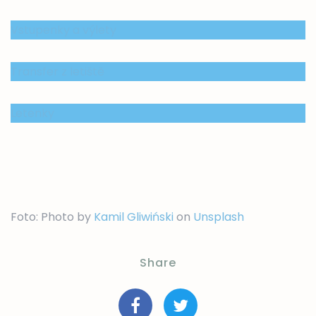
Vstupenky a výlety
Transfer z letiště
Letenky
Foto: Photo by
Kamil Gliwiński
on
Unsplash
Share