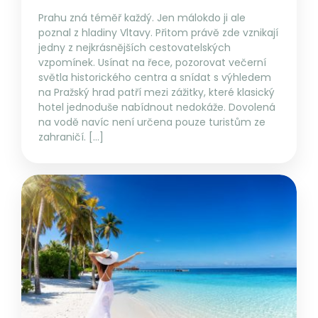
Prahu zná téměř každý. Jen málokdo ji ale
poznal z hladiny Vltavy. Přitom právě zde vznikají
jedny z nejkrásnějších cestovatelských
vzpomínek. Usínat na řece, pozorovat večerní
světla historického centra a snídat s výhledem
na Pražský hrad patří mezi zážitky, které klasický
hotel jednoduše nabídnout nedokáže. Dovolená
na vodě navíc není určena pouze turistům ze
zahraničí. […]