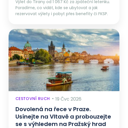
Výlet do Tirany od 1 067 Kč za zpáteční letenku.
Poradíme, co vidět, kde se ubytovat a jak
rezervovat výlety i pobyt přes benefity či FKSP.
CESTOVNÍ RUCH
19 Čvc 2026
Dovolená na řece v Praze.
Usínejte na Vltavě a probouzejte
se s výhledem na Pražský hrad