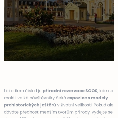
Františkovy lázně
Lákadlem číslo 1 je
přírodní rezervace SOOS
, kde na
malé i velké návštěvníky čeká
expozice s modely
prehistorických ještěrů
v životní velikosti. Pokud ale
dáváte přednost menším tvorům přírody, vydejte se