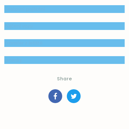
Cestovní pojištění
Půjčení vozu
Transfer z letiště
Letenky
Share