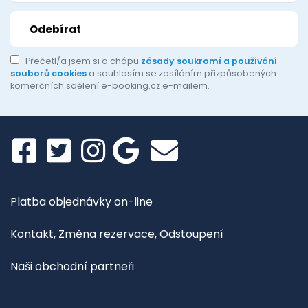
Přečetl/a jsem si a chápu
zásady soukromí a používání
souborů cookies
a souhlasím se zasíláním přizpůsobených
komerčních sdělení e-booking.cz e-mailem.
Platba objednávky on-line
Kontakt, Změna rezervace, Odstoupení
Naši obchodní partneři