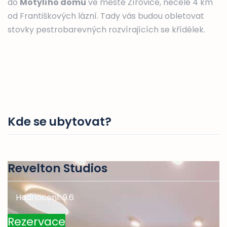
do
Motýlího domu
ve městě Žírovice, necelé 4 km
od Františkových lázní. Tady vás budou obletovat
stovky pestrobarevných rozvírajících se křídélek.
Kde se ubytovat?
Revelton Studios
Hodnocení: 9.6
Rezervace