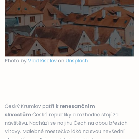
Photo by
Vlad Kiselov
on
Unsplash
Český Krumlov patří
k renesančním
skvostům
České republiky a rozhodně stojí za
návštěvu. Nachází se na jihu Čech na obou březích
Vltavy. Malebné městečko láká na svou nevšední