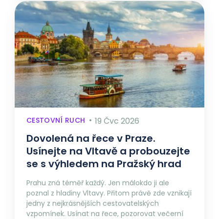
CESTOVNÍ RUCH
19 Čvc 2026
Dovolená na řece v Praze.
Usínejte na Vltavě a probouzejte
se s výhledem na Pražský hrad
Prahu zná téměř každý. Jen málokdo ji ale
poznal z hladiny Vltavy. Přitom právě zde vznikají
jedny z nejkrásnějších cestovatelských
vzpomínek. Usínat na řece, pozorovat večerní