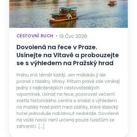
CESTOVNÍ RUCH
19 Čvc 2026
Dovolená na řece v Praze.
Usínejte na Vltavě a probouzejte
se s výhledem na Pražský hrad
Prahu zná téměř každý. Jen málokdo ji ale
poznal z hladiny Vltavy. Přitom právě zde vznikají
jedny z nejkrásnějších cestovatelských
vzpomínek. Usínat na řece, pozorovat večerní
světla historického centra a snídat s výhledem
na Pražský hrad patří mezi zážitky, které klasický
hotel jednoduše nabídnout nedokáže. Dovolená
na vodě navíc není určena pouze turistům ze
zahraničí. […]