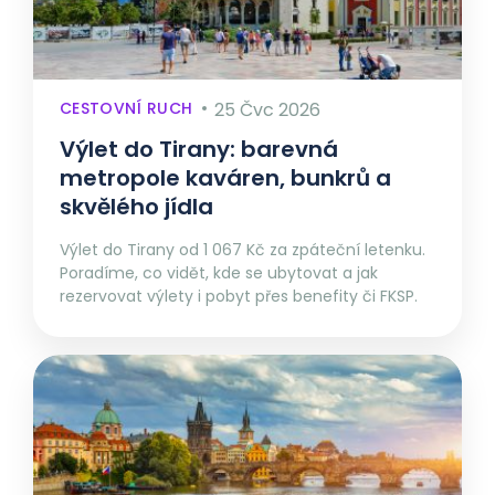
CESTOVNÍ RUCH
25 Čvc 2026
Výlet do Tirany: barevná
metropole kaváren, bunkrů a
skvělého jídla
Výlet do Tirany od 1 067 Kč za zpáteční letenku.
Poradíme, co vidět, kde se ubytovat a jak
rezervovat výlety i pobyt přes benefity či FKSP.