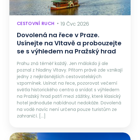
CESTOVNÍ RUCH
19 Čvc 2026
Dovolená na řece v Praze.
Usínejte na Vltavě a probouzejte
se s výhledem na Pražský hrad
Prahu zná téměř každý. Jen málokdo ji ale
poznal z hladiny Vltavy. Přitom právě zde vznikají
jedny z nejkrásnějších cestovatelských
vzpomínek. Usínat na řece, pozorovat večerní
světla historického centra a snídat s výhledem
na Pražský hrad patří mezi zážitky, které klasický
hotel jednoduše nabídnout nedokáže. Dovolená
na vodě navíc není určena pouze turistům ze
zahraničí. […]