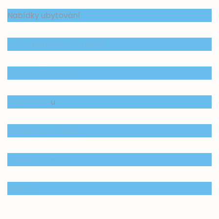
Nabídky ubytování
Levné parkování na letišti
Cestovní pojištění
Půjčení voz
u
Vstupenky a výlety
Transfer z letiště
Letenky