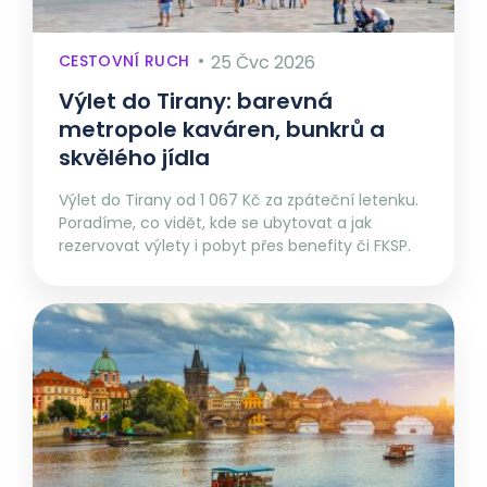
CESTOVNÍ RUCH
25 Čvc 2026
Výlet do Tirany: barevná
metropole kaváren, bunkrů a
skvělého jídla
Výlet do Tirany od 1 067 Kč za zpáteční letenku.
Poradíme, co vidět, kde se ubytovat a jak
rezervovat výlety i pobyt přes benefity či FKSP.