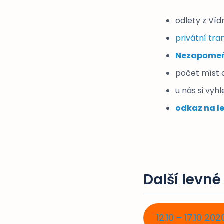
odlety z Víd
privátní tra
Nezapomeňt
počet míst
u nás si vyh
odkaz na l
Další levné
12.10 – 17.10 202