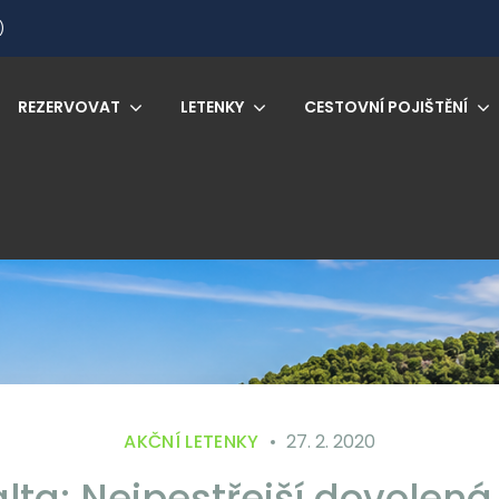
)
REZERVOVAT
LETENKY
CESTOVNÍ POJIŠTĚNÍ
AKČNÍ LETENKY
27. 2. 2020
lta: Nejpestřejší dovolená