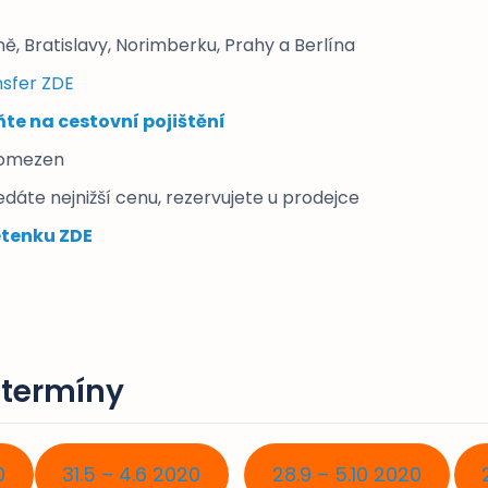
ně, Bratislavy, Norimberku, Prahy a Berlína
nsfer ZDE
e na cestovní pojištění
 omezen
ledáte nejnižší cenu, rezervujete u prodejce
etenku ZDE
 termíny
0
31.5 – 4.6 2020
28.9 – 5.10 2020