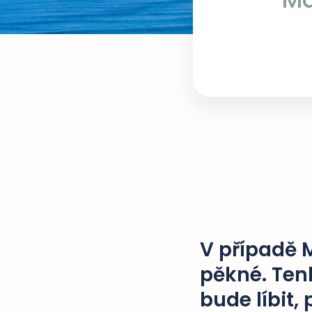
V případě M
pěkné. Ten
bude líbit,