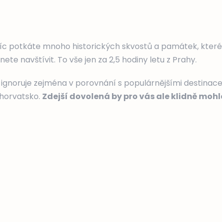
c potkáte mnoho historických skvostů a památek, které
nete navštívit.
T
o vše jen za 2,5 hodiny letu z Prahy.
ignoruje zejména v porovnání s populárnějšími destinacemi
 Chorvatsko.
Zdejší dovolená by pro vás ale klidně moh