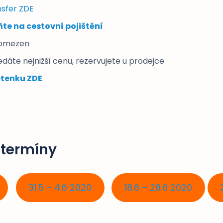
nsfer ZDE
e na cestovní pojištění
 omezen
ledáte nejnižší cenu, rezervujete u prodejce
etenku ZDE
 termíny
31.5 – 4.6 2020
18.6 – 28.6 2020