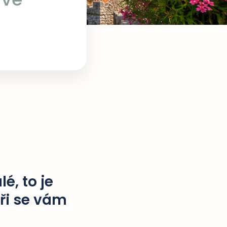
é, to je
ři se vám