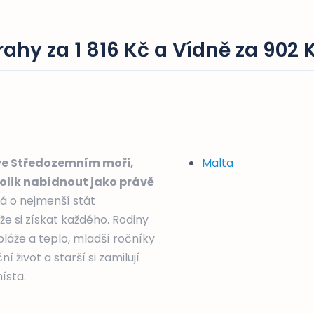
rahy za 1 816 Kč a Vídně za 902 
ve Středozemním moři,
Malta
olik nabídnout jako právě
dná o nejmenší stát
že si získat každého. Rodiny
láže a teplo, mladší ročníky
život a starší si zamilují
ísta.