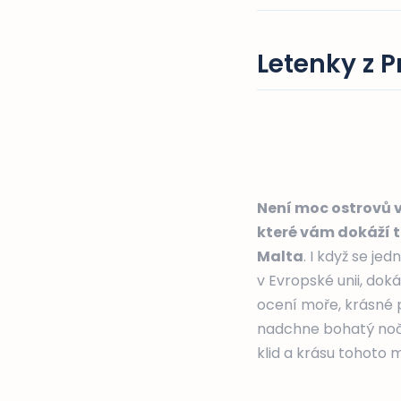
Letenky z P
Není moc ostrovů 
které vám dokáží t
Malta
. I když se je
v Evropské unii, doká
ocení moře, krásné p
nadchne bohatý noční 
klid a krásu tohoto m