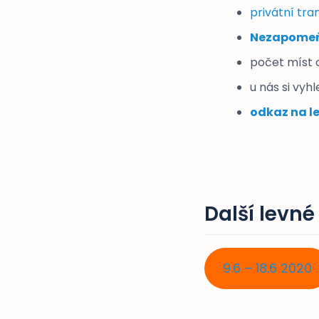
privátní tra
Nezapomeňt
počet míst
u nás si vyh
odkaz na l
Další levné
9.6 – 18.6 2020