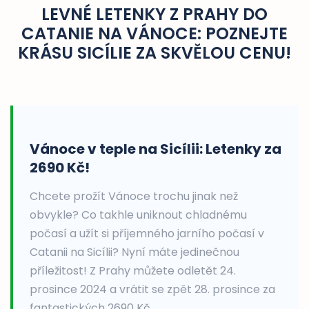
LEVNÉ LETENKY Z PRAHY DO
CATANIE NA VÁNOCE: POZNEJTE
KRÁSU SICÍLIE ZA SKVĚLOU CENU!
Vánoce v teple na Sicílii: Letenky za
2690 Kč!
Chcete prožít Vánoce trochu jinak než
obvykle? Co takhle uniknout chladnému
počasí a užít si příjemného jarního počasí v
Catanii na Sicílii? Nyní máte jedinečnou
příležitost! Z Prahy můžete odletět 24.
prosince 2024 a vrátit se zpět 28. prosince za
fantastických 2690 Kč.