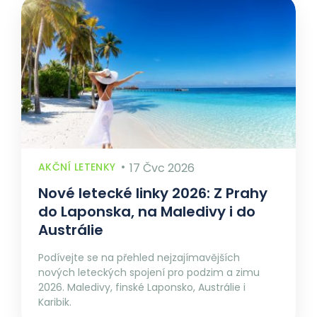
AKČNÍ LETENKY
17 Čvc 2026
Nové letecké linky 2026: Z Prahy
do Laponska, na Maledivy i do
Austrálie
Podívejte se na přehled nejzajímavějších
nových leteckých spojení pro podzim a zimu
2026. Maledivy, finské Laponsko, Austrálie i
Karibik.