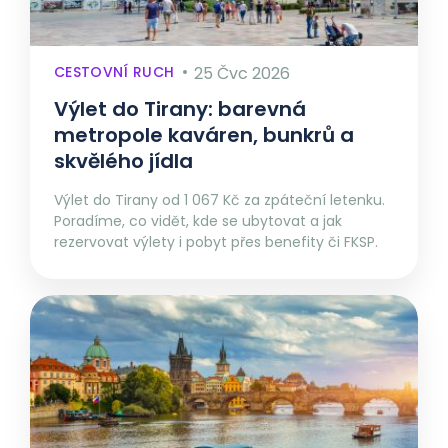
CESTOVNÍ RUCH
25 Čvc 2026
Výlet do Tirany: barevná
metropole kaváren, bunkrů a
skvělého jídla
Výlet do Tirany od 1 067 Kč za zpáteční letenku.
Poradíme, co vidět, kde se ubytovat a jak
rezervovat výlety i pobyt přes benefity či FKSP.