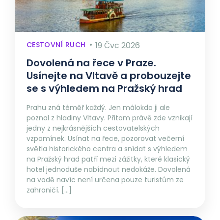
CESTOVNÍ RUCH
19 Čvc 2026
Dovolená na řece v Praze.
Usínejte na Vltavě a probouzejte
se s výhledem na Pražský hrad
Prahu zná téměř každý. Jen málokdo ji ale
poznal z hladiny Vltavy. Přitom právě zde vznikají
jedny z nejkrásnějších cestovatelských
vzpomínek. Usínat na řece, pozorovat večerní
světla historického centra a snídat s výhledem
na Pražský hrad patří mezi zážitky, které klasický
hotel jednoduše nabídnout nedokáže. Dovolená
na vodě navíc není určena pouze turistům ze
zahraničí. […]