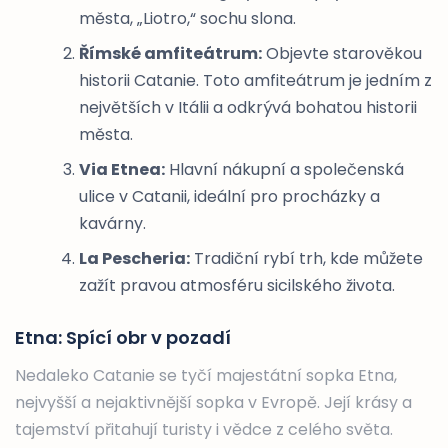
města, „Liotro,“ sochu slona.
Římské amfiteátrum:
Objevte starověkou
historii Catanie. Toto amfiteátrum je jedním z
největších v Itálii a odkrývá bohatou historii
města.
Via Etnea:
Hlavní nákupní a společenská
ulice v Catanii, ideální pro procházky a
kavárny.
La Pescheria:
Tradiční rybí trh, kde můžete
zažít pravou atmosféru sicilského života.
Etna: Spící obr v pozadí
Nedaleko Catanie se tyčí majestátní sopka Etna,
nejvyšší a nejaktivnější sopka v Evropě. Její krásy a
tajemství přitahují turisty i vědce z celého světa.