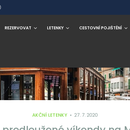
)
REZERVOVAT
LETENKY
CESTOVNÍ POJIŠTĚNÍ
AKČNÍ LETENKY
27. 7. 2020
 prodloužené víkendy na 