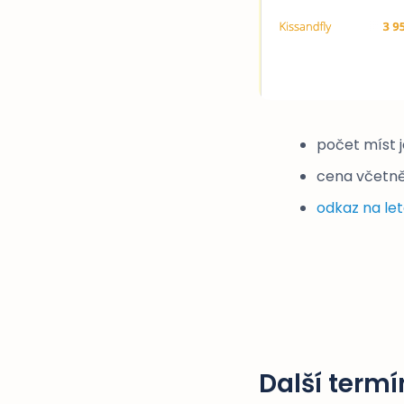
počet míst 
cena včetně
odkaz na le
Další termí