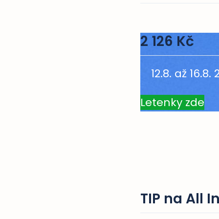
2 126 Kč
12.8. až 16.8.
Letenky zde
TIP na All 