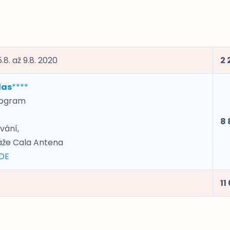
8. až 9.8. 2020
2 
las
****
rogram
8 
vání,
áže Cala Antena
ZDE
11