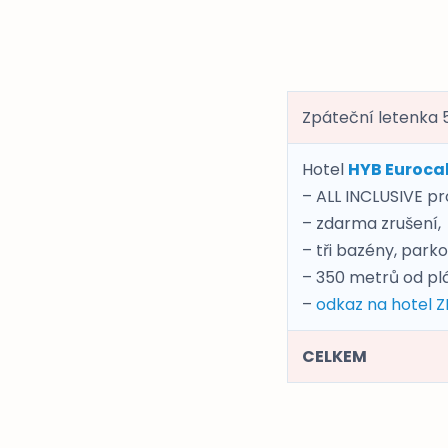
Zpáteční letenka 5.
Hotel
HYB Euroca
– ALL INCLUSIVE p
– zdarma zrušení,
– tři bazény, parko
– 350 metrů od pl
–
odkaz na hotel 
CELKEM