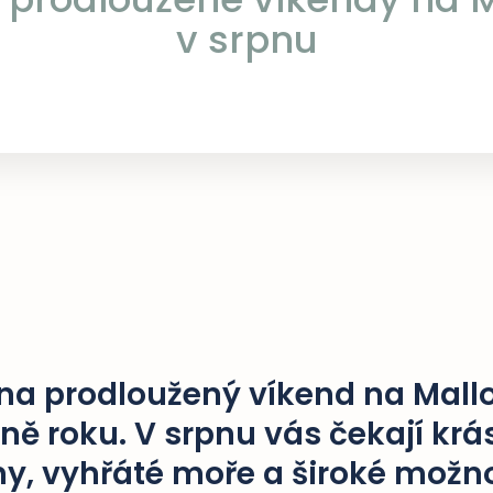
v srpnu
 na prodloužený víkend na Mall
ně roku. V srpnu vás čekají krá
ny, vyhřáté moře a široké možno