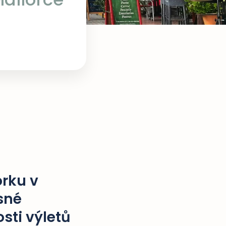
orku v
sné
sti výletů