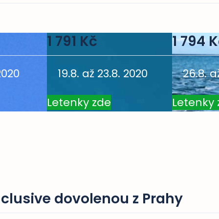
1 791 Kč
1 794 
 2020
19.8. až 23.8. 2020
26.8. a
Letenky zde
Letenky 
Inclusive dovolenou z Prahy