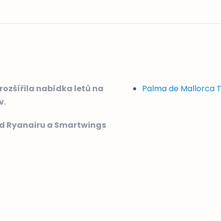
rozšířila nabídka letů na
Palma de Mallorca 
v.
od Ryanairu a Smartwings