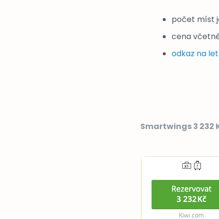
počet míst 
cena včetně
odkaz na le
Smartwings 3 232 