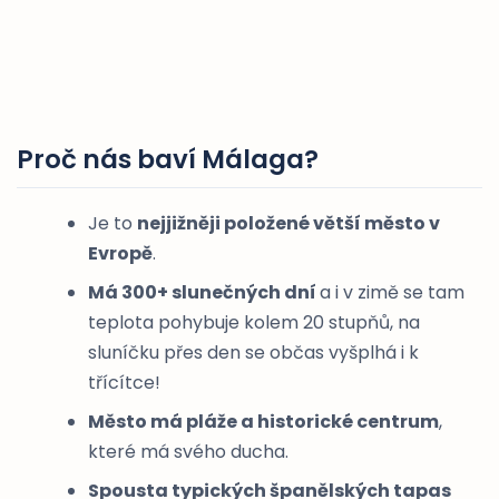
Proč nás baví Málaga?
Je to
nejjižněji položené větší město v
Evropě
.
Má 300+ slunečných dní
a i v zimě se tam
teplota pohybuje kolem 20 stupňů, na
sluníčku přes den se občas vyšplhá i k
třícítce!
Město má pláže a historické centrum
,
které má svého ducha.
Spousta typických španělských tapas