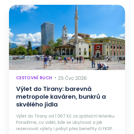
CESTOVNÍ RUCH
25 Čvc 2026
Výlet do Tirany: barevná
metropole kaváren, bunkrů a
skvělého jídla
Výlet do Tirany od 1 067 Kč za zpáteční letenku.
Poradíme, co vidět, kde se ubytovat a jak
rezervovat výlety i pobyt přes benefity či FKSP.