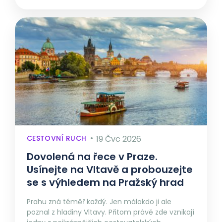
CESTOVNÍ RUCH
19 Čvc 2026
Dovolená na řece v Praze.
Usínejte na Vltavě a probouzejte
se s výhledem na Pražský hrad
Prahu zná téměř každý. Jen málokdo ji ale
poznal z hladiny Vltavy. Přitom právě zde vznikají