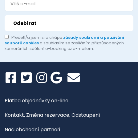
Přečetl/a jsem si a chápu
zásady soukromí a používání
souborů cookies
a souhlasím se zasíláním přizpůsobených
komerčních sdělení e-booking.cz e-mailem.
Platba objednávky on-line
Kontakt, Změna rezervace, Odstoupení
Naši obchodní partneři