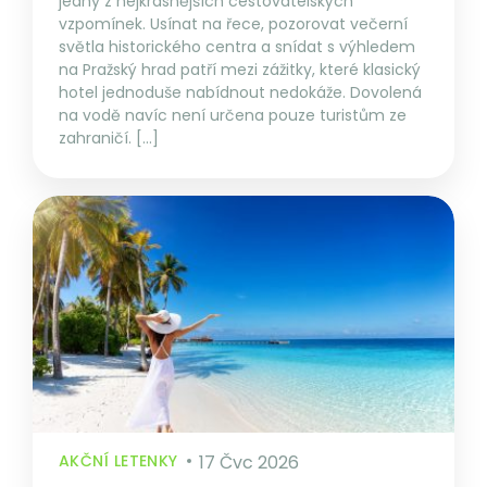
jedny z nejkrásnějších cestovatelských
vzpomínek. Usínat na řece, pozorovat večerní
světla historického centra a snídat s výhledem
na Pražský hrad patří mezi zážitky, které klasický
hotel jednoduše nabídnout nedokáže. Dovolená
na vodě navíc není určena pouze turistům ze
zahraničí. […]
AKČNÍ LETENKY
17 Čvc 2026