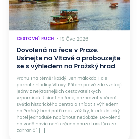
CESTOVNÍ RUCH
19 Čvc 2026
Dovolená na řece v Praze.
Usínejte na Vltavě a probouzejte
se s výhledem na Pražský hrad
Prahu zná téměř každý. Jen málokdo ji ale
poznal z hladiny Vltavy. Přitom právě zde vznikají
jedny z nejkrásnějších cestovatelských
vzpomínek. Usínat na řece, pozorovat večerní
světla historického centra a snídat s výhledem
na Pražský hrad patří mezi zážitky, které klasický
hotel jednoduše nabídnout nedokáže. Dovolená
na vodě navíc není určena pouze turistům ze
zahraničí. […]