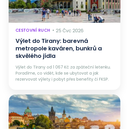
CESTOVNÍ RUCH
25 Čvc 2026
Výlet do Tirany: barevná
metropole kaváren, bunkrů a
skvělého jídla
Výlet do Tirany od 1 067 Kč za zpáteční letenku.
Poradíme, co vidět, kde se ubytovat a jak
rezervovat výlety i pobyt přes benefity či FKSP.