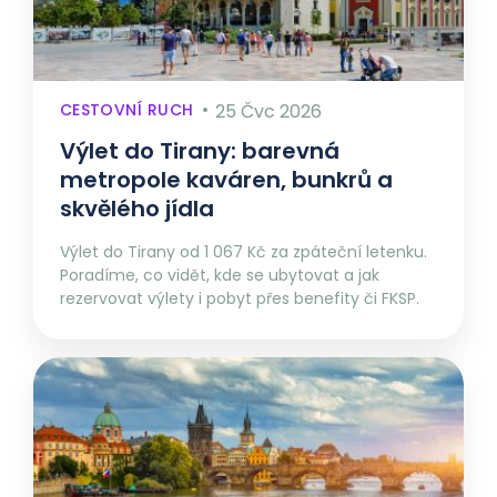
CESTOVNÍ RUCH
25 Čvc 2026
Výlet do Tirany: barevná
metropole kaváren, bunkrů a
skvělého jídla
Výlet do Tirany od 1 067 Kč za zpáteční letenku.
Poradíme, co vidět, kde se ubytovat a jak
rezervovat výlety i pobyt přes benefity či FKSP.