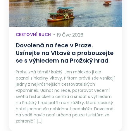
CESTOVNÍ RUCH
19 Čvc 2026
Dovolená na řece v Praze.
Usínejte na Vltavě a probouzejte
se s výhledem na Pražský hrad
Prahu zná téměř každý. Jen málokdo ji ale
poznal z hladiny Vltavy. Přitom právě zde vznikají
jedny z nejkrásnějších cestovatelských
vzpomínek. Usínat na řece, pozorovat večerní
světla historického centra a snídat s výhledem
na Pražský hrad patří mezi zážitky, které klasický
hotel jednoduše nabídnout nedokáže. Dovolená
na vodě navíc není určena pouze turistům ze
zahraničí. […]