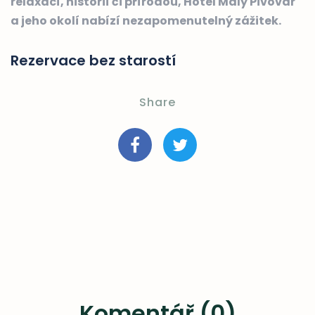
relaxací, historií či přírodou, Hotel Malý Pivovar
a jeho okolí nabízí nezapomenutelný zážitek.
Rezervace bez starostí
Share
Komentář (0)