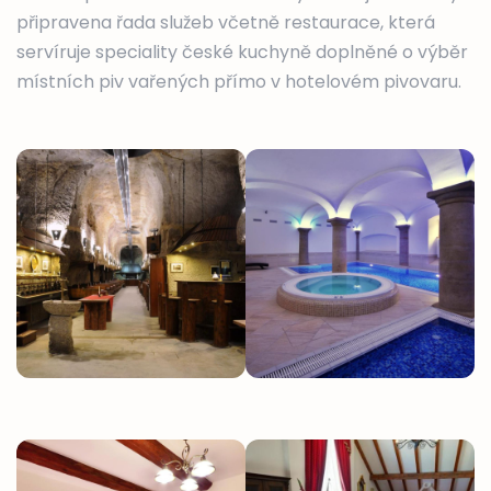
připravena řada služeb včetně restaurace, která
servíruje speciality české kuchyně doplněné o výběr
místních piv vařených přímo v hotelovém pivovaru.