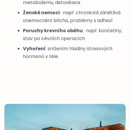
metabolismu, detoxikace
Źenské nemoci
: např. chronická zánětlivá
onemocnění břicha, problémy s adhezí
Poruchy krevního oběhu
: např. končetiny,
stav po cévních operacích
Vyhoření
: snížením hladiny stresových
hormonů v těle