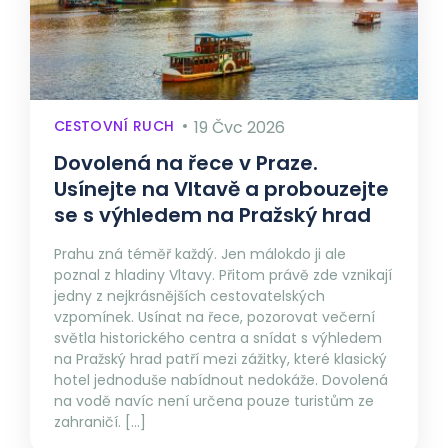
CESTOVNÍ RUCH
19 Čvc 2026
Dovolená na řece v Praze.
Usínejte na Vltavě a probouzejte
se s výhledem na Pražský hrad
Prahu zná téměř každý. Jen málokdo ji ale
poznal z hladiny Vltavy. Přitom právě zde vznikají
jedny z nejkrásnějších cestovatelských
vzpomínek. Usínat na řece, pozorovat večerní
světla historického centra a snídat s výhledem
na Pražský hrad patří mezi zážitky, které klasický
hotel jednoduše nabídnout nedokáže. Dovolená
na vodě navíc není určena pouze turistům ze
zahraničí. […]