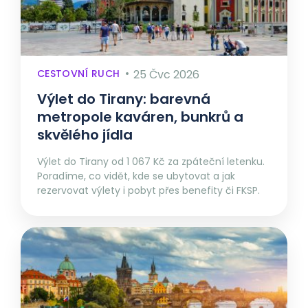
CESTOVNÍ RUCH
25 Čvc 2026
Výlet do Tirany: barevná
metropole kaváren, bunkrů a
skvělého jídla
Výlet do Tirany od 1 067 Kč za zpáteční letenku.
Poradíme, co vidět, kde se ubytovat a jak
rezervovat výlety i pobyt přes benefity či FKSP.