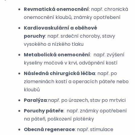
Revmatická onemocnění
: např. chronická
onemocnění kloubů, známky opotřebení
Kardiovaskulární a oběhové
poruchy
: např. srdeční choroby, stavy
vysokého a nízkého tlaku
Metabolická onemocnění
: např. zvýšení
kyseliny močové v krvi, odvápnění kostí
Následná chirurgická léčba
: např. po
zlomeninách kostí a operacích páteře nebo
kloubů
Paralýza
:např. po úrazech, stav po mrtvici
Poruchy páteře
: např. známky opotřebení
na páteři, poškození ploténky
Obecná regenerace
: např. stimulace