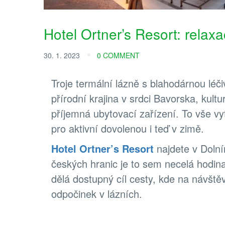
Hotel Ortner’s Resort: relax
30. 1. 2023
0 COMMENT
Troje termální lázně s blahodárnou léči
přírodní krajina v srdci Bavorska, kultu
příjemná ubytovací zařízení. To vše vy
pro aktivní dovolenou i teď v zimě.
Hotel Ortner’s Resort
najdete v Doln
českých hranic je to sem necelá hodina 
dělá dostupný cíl cesty, kde na návštěvn
odpočinek v lázních.