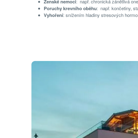
Źenské nemoci
: např. chronická zánětlivá o
Poruchy krevního oběhu
: např. končetiny, s
Vyhoření
: snížením hladiny stresových hormon