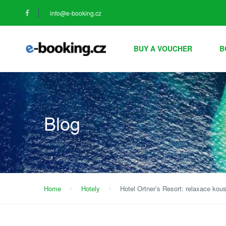
info@e-booking.cz
BUY A VOUCHER
B
Blog
Home
Hotely
Hotel Ortner’s Resort: relaxace kou