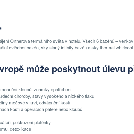
*
ájení Ortnerova termálního světa v hotelu. Všech 6 bazénů – venkov
ální cvičební bazén, sky slaný infinity bazén a sky thermal whirlpool 
 Evropě může poskytnout úlevu p
nemocnění kloubů, známky opotřebení
 srdeční choroby, stavy vysokého a nízkého tlaku
eliny močové v krvi, odvápnění kostí
inách kostí a operacích páteře nebo kloubů
páteři, poškození ploténky
ismu, detoxikace