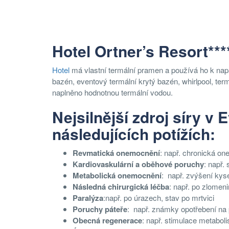
Hotel Ortner’s Resort***
Hotel
má vlastní termální pramen a používá ho k nap
bazén, eventový termální krytý bazén, whirlpool, term
naplněno hodnotnou termální vodou.
Nejsilnější zdroj síry v
následujících potížích:
Revmatická onemocnění
: např. chronická o
Kardiovaskulární a oběhové poruchy
: např.
Metabolická onemocnění
: např. zvýšení kys
Následná chirurgická léčba
: např. po zlomen
Paralýza
:např. po úrazech, stav po mrtvici
Poruchy páteře
: např. známky opotřebení na 
Obecná regenerace
: např. stimulace metabol