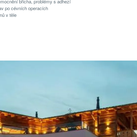
nemocnění břicha, problémy s adhezí
tav po cévních operacích
ů v těle