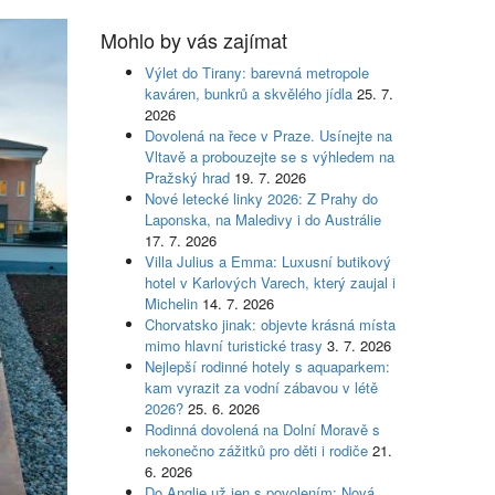
Mohlo by vás zajímat
Výlet do Tirany: barevná metropole
kaváren, bunkrů a skvělého jídla
25. 7.
2026
Dovolená na řece v Praze. Usínejte na
Vltavě a probouzejte se s výhledem na
Pražský hrad
19. 7. 2026
Nové letecké linky 2026: Z Prahy do
Laponska, na Maledivy i do Austrálie
17. 7. 2026
Villa Julius a Emma: Luxusní butikový
hotel v Karlových Varech, který zaujal i
Michelin
14. 7. 2026
Chorvatsko jinak: objevte krásná místa
mimo hlavní turistické trasy
3. 7. 2026
Nejlepší rodinné hotely s aquaparkem:
kam vyrazit za vodní zábavou v létě
2026?
25. 6. 2026
Rodinná dovolená na Dolní Moravě s
nekonečno zážitků pro děti i rodiče
21.
6. 2026
Do Anglie už jen s povolením: Nová