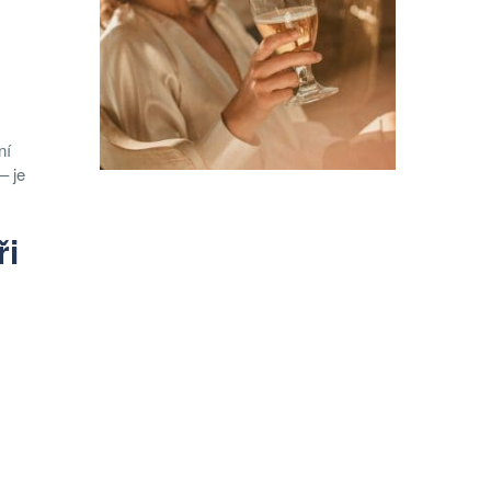
ní
– je
ři