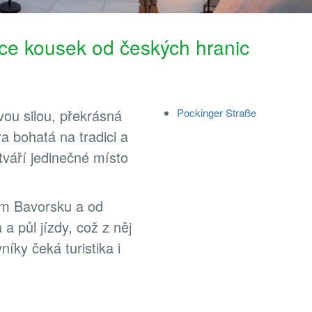
ace kousek od českých hranic
vou silou, překrásná
Pockinger Straße
ra bohatá na tradici a
tváří jedinečné místo
ím Bavorsku a od
a půl jízdy, což z něj
íky čeká turistika i