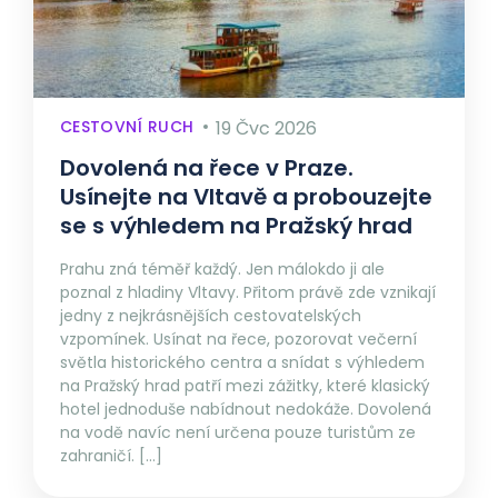
CESTOVNÍ RUCH
19 Čvc 2026
Dovolená na řece v Praze.
Usínejte na Vltavě a probouzejte
se s výhledem na Pražský hrad
Prahu zná téměř každý. Jen málokdo ji ale
poznal z hladiny Vltavy. Přitom právě zde vznikají
jedny z nejkrásnějších cestovatelských
vzpomínek. Usínat na řece, pozorovat večerní
světla historického centra a snídat s výhledem
na Pražský hrad patří mezi zážitky, které klasický
hotel jednoduše nabídnout nedokáže. Dovolená
na vodě navíc není určena pouze turistům ze
zahraničí. […]