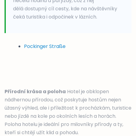
necelá hodina a půl jízdy, což z něj
dělá dostupný cíl cesty, kde na návštěvníky
čeká turistika i odpočinek v lázních.
Pockinger Straße
Přírodní krása a poloha
Hotel je obklopen
nádhernou přírodou, což poskytuje hostům nejen
úžasný výhled, ale i příležitost k procházkám, turistice
nebo jízdě na kole po okolních lesích a horách.
Poloha hotelu je ideální pro milovníky přírody a ty,
kteří si chtějí užít klid a pohodu.