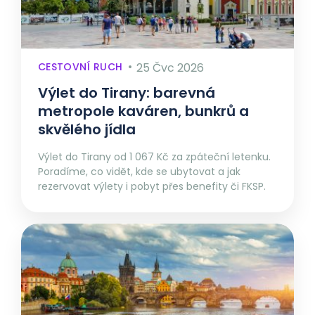
CESTOVNÍ RUCH
25 Čvc 2026
Výlet do Tirany: barevná
metropole kaváren, bunkrů a
skvělého jídla
Výlet do Tirany od 1 067 Kč za zpáteční letenku.
Poradíme, co vidět, kde se ubytovat a jak
rezervovat výlety i pobyt přes benefity či FKSP.