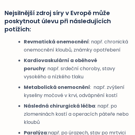
Nejsilnější zdroj síry v Evropě může
poskytnout úlevu při následujících
potížích:
Revmatická onemocnění
: např. chronická
onemocnění kloubů, známky opotřebení
Kardiovaskulární a oběhové
poruchy
: např. srdeční choroby, stavy
vysokého a nízkého tlaku
Metabolická onemocnění
: např. zvýšení
kyseliny močové v krvi, odvápnění kostí
Následná chirurgická léčba
: např. po
zlomeninách kostí a operacích páteře nebo
kloubů
Paralýza
:např. po úrazech, stav po mrtvici