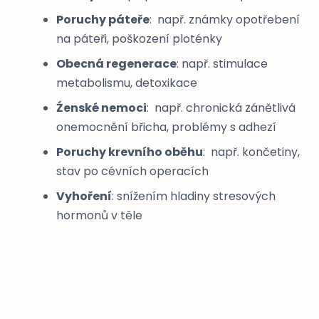
Poruchy páteře
: např. známky opotřebení
na páteři, poškození ploténky
Obecná regenerace
: např. stimulace
metabolismu, detoxikace
Źenské nemoci
: např. chronická zánětlivá
onemocnění břicha, problémy s adhezí
Poruchy krevního oběhu
: např. končetiny,
stav po cévních operacích
Vyhoření
: snížením hladiny stresových
hormonů v těle