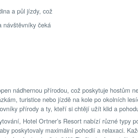
ina a půl jízdy, což
na návštěvníky čeká
open nádhernou přírodou, což poskytuje hostům n
ázkám, turistice nebo jízdě na kole po okolních les
vníky přírody a ty, kteří si chtějí užít klid a pohod
tování, Hotel Ortner’s Resort nabízí různé typy p
 aby poskytovaly maximální pohodlí a relaxaci. Ka