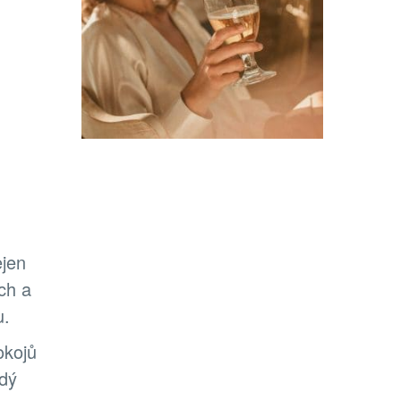
ejen
ích a
u.
okojů
ždý