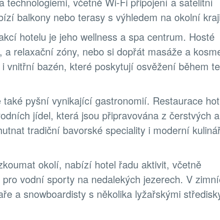
echnologiemi, včetně Wi-Fi připojení a satelitní
ízí balkony nebo terasy s výhledem na okolní kraj
akcí hotelu je jeho wellness a spa centrum. Hosté
, a relaxační zóny, nebo si dopřát masáže a kosme
 i vnitřní bazén, které poskytují osvěžení během t
 také pyšní vynikající gastronomií. Restaurace hot
odních jídel, která jsou připravována z čerstvých a
utnat tradiční bavorské speciality i moderní kuliná
ozkoumat okolí, nabízí hotel řadu aktivit, včetně
tí pro vodní sporty na nedalekých jezerech. V zimn
aře a snowboardisty s několika lyžařskými středisk