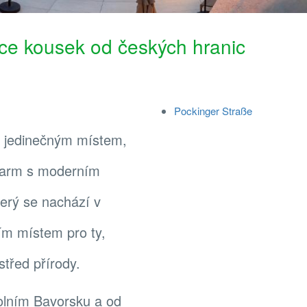
ace kousek od českých hranic
Pockinger Straße
e jedinečným místem,
 šarm s moderním
terý se nachází v
ním místem pro ty,
střed přírody.
olním Bavorsku a od