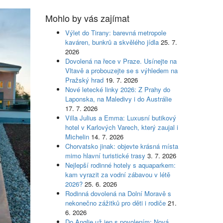
Mohlo by vás zajímat
Výlet do Tirany: barevná metropole
kaváren, bunkrů a skvělého jídla
25. 7.
2026
Dovolená na řece v Praze. Usínejte na
Vltavě a probouzejte se s výhledem na
Pražský hrad
19. 7. 2026
Nové letecké linky 2026: Z Prahy do
Laponska, na Maledivy i do Austrálie
17. 7. 2026
Villa Julius a Emma: Luxusní butikový
hotel v Karlových Varech, který zaujal i
Michelin
14. 7. 2026
Chorvatsko jinak: objevte krásná místa
mimo hlavní turistické trasy
3. 7. 2026
Nejlepší rodinné hotely s aquaparkem:
kam vyrazit za vodní zábavou v létě
2026?
25. 6. 2026
Rodinná dovolená na Dolní Moravě s
nekonečno zážitků pro děti i rodiče
21.
6. 2026
Do Anglie už jen s povolením: Nová