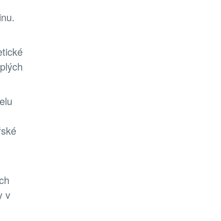
inu.
tické
eplých
elu
řské
ích
y v