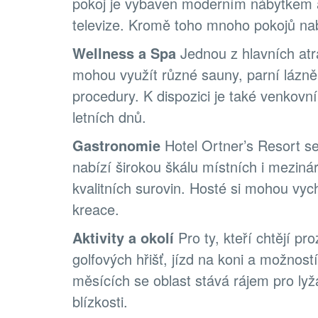
pokoj je vybaven moderním nábytkem a t
televize. Kromě toho mnoho pokojů nab
Wellness a Spa
Jednou z hlavních atr
mohou využít různé sauny, parní lázně
procedury. K dispozici je také venkovní
letních dnů.
Gastronomie
Hotel Ortner’s Resort se
nabízí širokou škálu místních i mezinár
kvalitních surovin. Hosté si mohou vych
kreace.
Aktivity a okolí
Pro ty, kteří chtějí pr
golfových hřišť, jízd na koni a možnos
měsících se oblast stává rájem pro lyž
blízkosti.