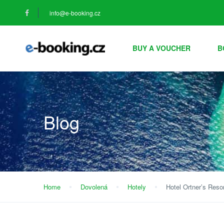
info@e-booking.cz
BUY A VOUCHER
B
Blog
Home
Dovolená
Hotely
Hotel Ortner’s Reso