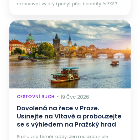
rezervovat výlety i pobyt přes benefity či FKSP.
CESTOVNÍ RUCH
19 Čvc 2026
Dovolená na řece v Praze.
Usínejte na Vltavě a probouzejte
se s výhledem na Pražský hrad
Prahu zná téměř každý. Jen málokdo ji ale