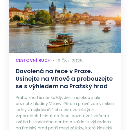
CESTOVNÍ RUCH
19 Čvc 2026
Dovolená na řece v Praze.
Usínejte na Vltavě a probouzejte
se s výhledem na Pražský hrad
Prahu zná téměř každý. Jen málokdo ji ale
poznal z hladiny Vltavy. Přitom právě zde vznikají
jedny z nejkrásnějších cestovatelských
vzpomínek. Usínat na řece, pozorovat večerní
světla historického centra a snídat s výhledem
na Pražský hrad patří mezi zážitky, které klasický