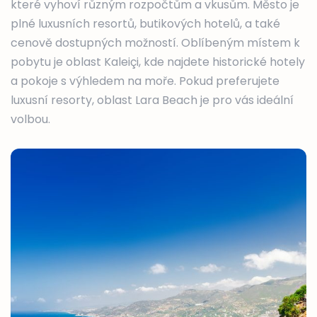
které vyhoví různým rozpočtům a vkusům. Město je
plné luxusních resortů, butikových hotelů, a také
cenově dostupných možností. Oblíbeným místem k
pobytu je oblast Kaleiçi, kde najdete historické hotely
a pokoje s výhledem na moře. Pokud preferujete
luxusní resorty, oblast Lara Beach je pro vás ideální
volbou.