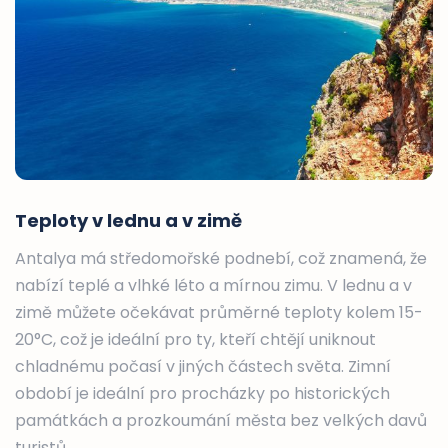
Teploty v lednu a v zimě
Antalya má středomořské podnebí, což znamená, že
nabízí teplé a vlhké léto a mírnou zimu. V lednu a v
zimě můžete očekávat průměrné teploty kolem 15-
20°C, což je ideální pro ty, kteří chtějí uniknout
chladnému počasí v jiných částech světa. Zimní
období je ideální pro procházky po historických
památkách a prozkoumání města bez velkých davů
turistů.