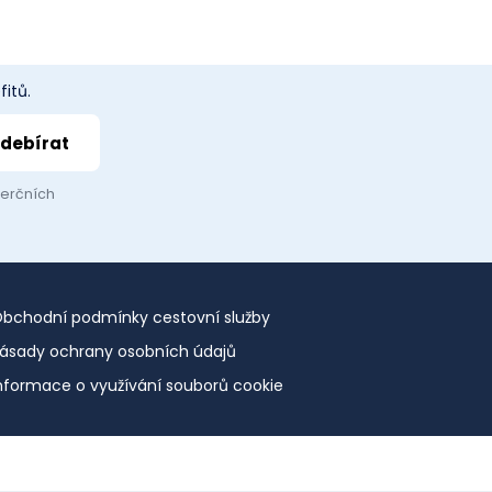
itů.
merčních
bchodní podmínky cestovní služby
ásady ochrany osobních údajů
nformace o využívání souborů cookie