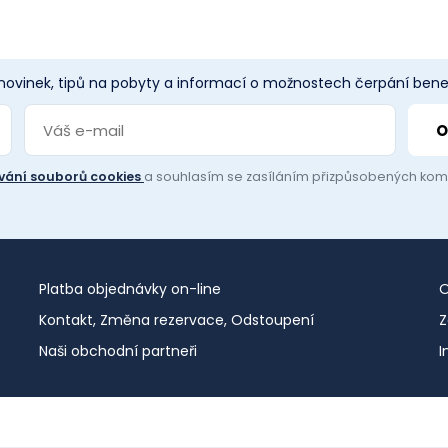
 novinek, tipů na pobyty a informací o možnostech čerpání benef
vání souborů cookies
a souhlasím se zasíláním přizpůsobených ko
Platba objednávky on-line
O
Kontakt, Změna rezervace, Odstoupení
Z
Naši obchodní partneři
I