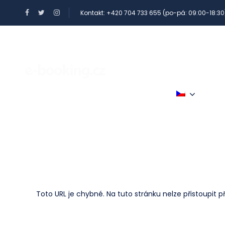
Kontakt: +420 704 733 655 (po-pá: 09:00-18:30
BENEFITY A POUKAZY
VÍCE
Voucher Payment S
Toto URL je chybné. Na tuto stránku nelze přistoupit p