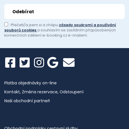
Přečetl/a jsem si a chápu
zásady soukromí a používání
souborů cookies
a souhlasím se zasíláním přizpůsobených
komerčních sdělení e-booking.cz e-mailem.
Platba objednávky on-line
Kontakt, Změna rezervace, Odstoupení
Naši obchodní partneři
Obchodní podmínky cestovní služby