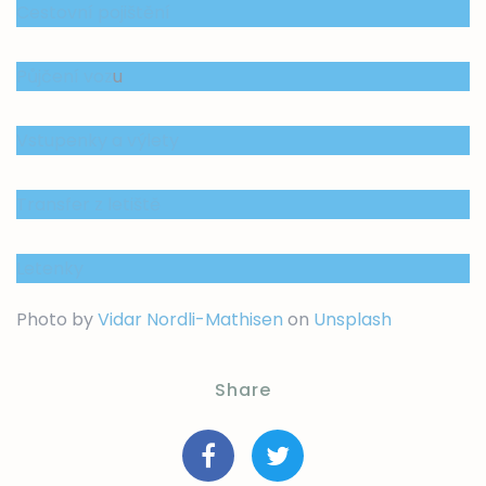
Cestovní pojištění
Půjčení voz
u
Vstupenky a výlety
Transfer z letiště
Letenky
Photo by
Vidar Nordli-Mathisen
on
Unsplash
Share