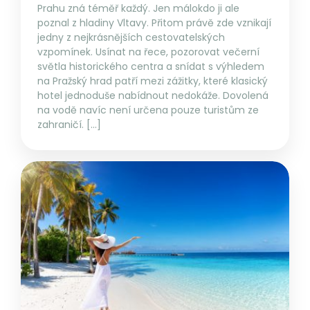
Prahu zná téměř každý. Jen málokdo ji ale
poznal z hladiny Vltavy. Přitom právě zde vznikají
jedny z nejkrásnějších cestovatelských
vzpomínek. Usínat na řece, pozorovat večerní
světla historického centra a snídat s výhledem
na Pražský hrad patří mezi zážitky, které klasický
hotel jednoduše nabídnout nedokáže. Dovolená
na vodě navíc není určena pouze turistům ze
zahraničí. […]