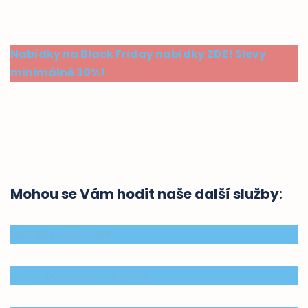
Nabídky na Black Friday nabídky ZDE! Slevy
minimálně 30%!
Mohou se Vám hodit naše další služby
:
Nabídky ubytování
Levné parkování na letišti