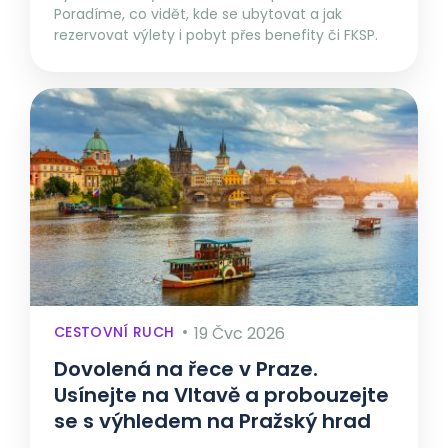
Poradíme, co vidět, kde se ubytovat a jak
rezervovat výlety i pobyt přes benefity či FKSP.
CESTOVNÍ RUCH
19 Čvc 2026
Dovolená na řece v Praze.
Usínejte na Vltavě a probouzejte
se s výhledem na Pražský hrad